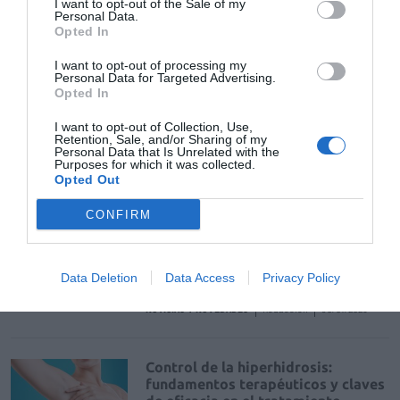
I want to opt-out of the Sale of my
Personal Data.
Récord de comunicaciones para el
Opted In
24 Congreso Nacional
Farmacéutico de Oviedo
I want to opt-out of processing my
Personal Data for Targeted Advertising.
NOTICIAS Y NOVEDADES
Redacción
31/07/2026
Opted In
I want to opt-out of Collection, Use,
La farmacia, un apoyo esencial en
Retention, Sale, and/or Sharing of my
Personal Data that Is Unrelated with the
el cuidado infantil
Purposes for which it was collected.
Opted Out
NOTICIAS Y NOVEDADES
Redacción
30/07/2026
CONFIRM
Nueva edición de Kardia Select
para titulares de farmacia: claves
Data Deletion
Data Access
Privacy Policy
para decidir con criterio
NOTICIAS Y NOVEDADES
Redacción
30/07/2026
Control de la hiperhidrosis:
fundamentos terapéuticos y claves