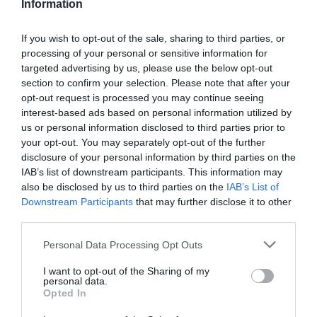
Information
REGÍSTRATE
INICIAR SESIÓN
If you wish to opt-out of the sale, sharing to third parties, or
processing of your personal or sensitive information for
targeted advertising by us, please use the below opt-out
section to confirm your selection. Please note that after your
opt-out request is processed you may continue seeing
Tags
interest-based ads based on personal information utilized by
us or personal information disclosed to third parties prior to
your opt-out. You may separately opt-out of the further
fotoprotección
protección solar
disclosure of your personal information by third parties on the
IAB’s list of downstream participants. This information may
also be disclosed by us to third parties on the
IAB’s List of
Destacados
Downstream Participants
that may further disclose it to other
third parties.
La venta online de medicamentos
Personal Data Processing Opt Outs
de uso humano: seguridad y
trazabilidad
I want to opt-out of the Sharing of my
personal data.
DIGITAL
Isabel Marín Moral
28/07/2026
Opted In