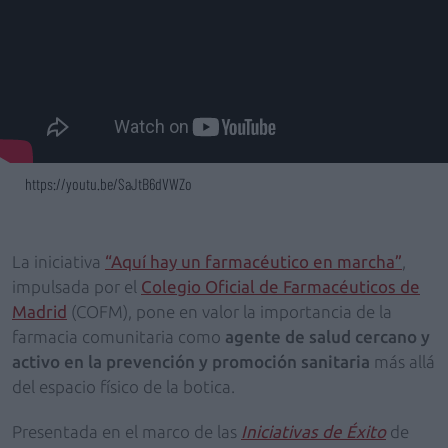
https://youtu.be/SaJtB6dVWZo
La iniciativa
“Aquí hay un farmacéutico en marcha”
,
impulsada por el
Colegio Oficial de Farmacéuticos de
Madrid
(COFM), pone en valor la importancia de la
farmacia comunitaria como
agente de salud cercano y
activo en la prevención y promoción sanitaria
más allá
del espacio físico de la botica.
Presentada en el marco de las
Iniciativas de Éxito
de