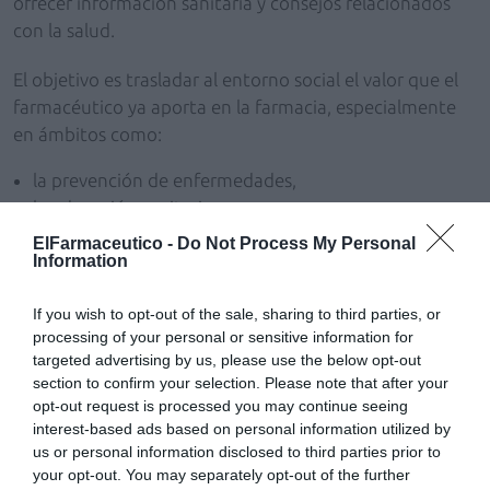
ofrecer información sanitaria y consejos relacionados
con la salud.
El objetivo es trasladar al entorno social el valor que el
farmacéutico ya aporta en la farmacia, especialmente
en ámbitos como:
la prevención de enfermedades,
la educación sanitaria,
y la promoción de hábitos saludables.
ElFarmaceutico -
Do Not Process My Personal
Information
Este enfoque permite reforzar la percepción del
farmacéutico como un
agente activo en salud pública
,
If you wish to opt-out of the sale, sharing to third parties, or
más allá de su labor asistencial habitual.
processing of your personal or sensitive information for
targeted advertising by us, please use the below opt-out
Visibilizar el alcance real de la profesión
section to confirm your selection. Please note that after your
opt-out request is processed you may continue seeing
Uno de los ejes clave del proyecto es contribuir a que la
interest-based ads based on personal information utilized by
ciudadanía conozca mejor el
alcance real de la labor
us or personal information disclosed to third parties prior to
farmacéutica
, en un contexto en el que la accesibilidad
your opt-out. You may separately opt-out of the further