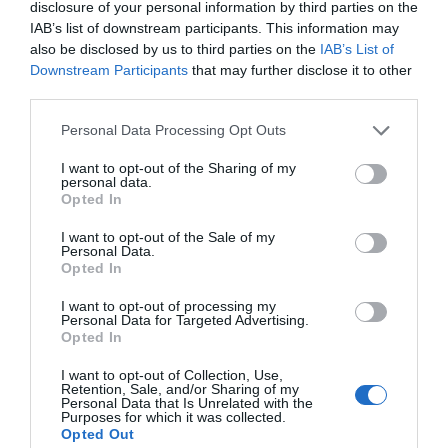
y capilaridad de la red de farmacias la convierten en uno
disclosure of your personal information by third parties on the
IAB’s list of downstream participants. This information may
de los recursos sanitarios más cercanos.
also be disclosed by us to third parties on the
IAB’s List of
Downstream Participants
that may further disclose it to other
La iniciativa pone de relieve la importancia de
acercar
third parties.
el conocimiento sanitario a la población
y generar
espacios de interacción directa, donde el farmacéutico
Personal Data Processing Opt Outs
pueda resolver dudas, ofrecer orientación y reforzar
I want to opt-out of the Sharing of my
conductas saludables.
personal data.
Opted In
La farmacia, más allá del mostrador
I want to opt-out of the Sale of my
“Aquí hay un farmacéutico en marcha” refuerza una
Personal Data.
Opted In
tendencia creciente en el sector: la evolución de la
farmacia comunitaria hacia un modelo cada vez más
I want to opt-out of processing my
Personal Data for Targeted Advertising.
proactivo, asistencial y orientado a la comunidad
.
Opted In
En este sentido, el proyecto se alinea con otras
I want to opt-out of Collection, Use,
Retention, Sale, and/or Sharing of my
iniciativas que buscan ampliar el papel del farmacéutico
Personal Data that Is Unrelated with the
Purposes for which it was collected.
en la promoción de la salud y consolidar su posición
Opted Out
como
profesional sanitario de referencia
, tanto