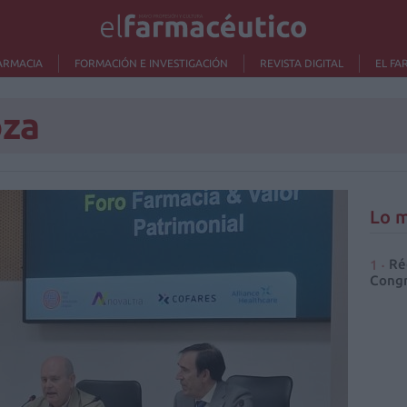
ARMACIA
FORMACIÓN E INVESTIGACIÓN
REVISTA DIGITAL
EL FA
oza
Lo m
Ré
Congr