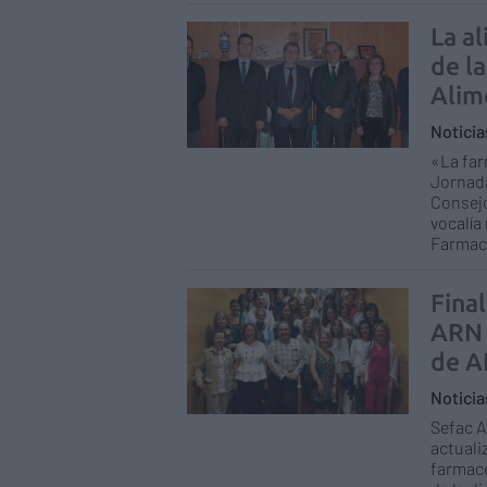
La a
de l
Alim
Notici
«La far
Jornada
Consejo
vocalía
Farmac
Final
ARN 
de A
Notici
Sefac A
actuali
farmacé