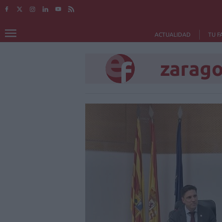
ACTUALIDAD
TU F
zarag