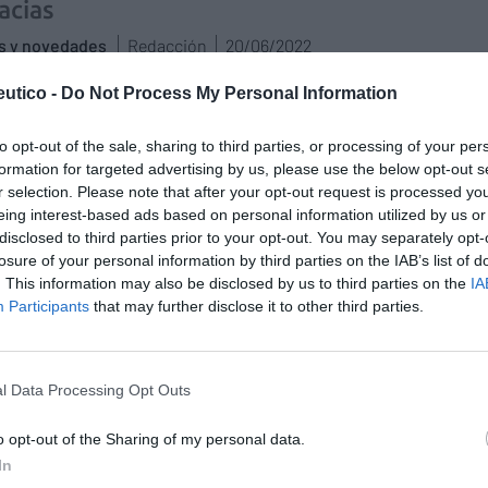
acias
as y novedades
Redacción
20/06/2022
rpa se ha ubicado en el Parque José Antonio Labordeta
utico -
Do Not Process My Personal Information
recido servicios profesionales farmacéuticos
ciales como medida de la presión arterial y cálculo del
cardiovascular
to opt-out of the sale, sharing to third parties, or processing of your per
formation for targeted advertising by us, please use the below opt-out s
r selection. Please note that after your opt-out request is processed y
nca la campaña «Sol sin riesgo» en
eing interest-based ads based on personal information utilized by us or
piscinas municipales de Zaragoza
disclosed to third parties prior to your opt-out. You may separately opt-
losure of your personal information by third parties on the IAB’s list of
as y novedades
Redacción
25/06/2019
. This information may also be disclosed by us to third parties on the
IA
tamiento de Zaragoza, la Asociación Española contra el
Participants
that may further disclose it to other third parties.
y el Colegio Oficial de Farmacéuticos de Zaragoza
en y organizan la campaña de educación sanitaria «Sol
sgo» en las piscinas municipales. El objetivo de esta
iva, que arrancó en 2009, es informar y concienciar a los
l Data Processing Opt Outs
s sobre los efectos nocivos del sol y educar en hábitos
les con la finalidad de prevenir el cáncer de piel.
o opt-out of the Sharing of my personal data.
In
consulting no falta a su cita con los