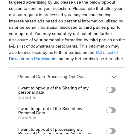
targeted advertising by us, please use the below opt-out
Española de Farmacia Familiar y
Comunitaria (SEFAC), sigue creciendo. A
section to confirm your selection. Please note that after your
menos dos meses de su celebración, la VII
opt-out request is processed you may continue seeing
edición, que tendrá lugar del 26 al 28 de mayo
interest-based ads based on personal information utilized by
en Zaragoza con el lema Estamos más cerca,
us or personal information disclosed to third parties prior to
llegamos más lejos (www.congreso-
sefac.org), ha superado el número de
your opt-out. You may separately opt-out of the further
comunicaciones científicas recibidas
disclosure of your personal information by third parties on the
respecto a la edición de 2014. Un total de
IAB’s list of downstream participants. This information may
300 comunicaciones ya están siendo
analizadas por el comité científico del
also be disclosed by us to third parties on the
IAB’s List of
congreso, lo que supone un 50% más
Downstream Participants
that may further disclose it to other
respecto a la edición de Málaga.
third parties.
1ª Carrera Solidaria de Radio Salil
Personal Data Processing Opt Outs
Noticias y novedades
Redacción
I want to opt-out of the Sharing of my
20/10/2015
personal data.
Radio Salil organiza el próximo 25 de octubre
Opted In
la 1ª Carrera Solidaria de la Liebre y la Tortuga
para farmacéuticos, de 5 km y 10 km, en el
I want to opt-out of the Sale of my
Parque del Agua de Zaragoza. Por cada
Personal Data.
kilómetro que recorran los participantes,
Opted In
Radio Salil donará 1 € a Farmacéuticos
Mundi.
I want to opt-out of processing my
Personal Data for Targeted Advertising.