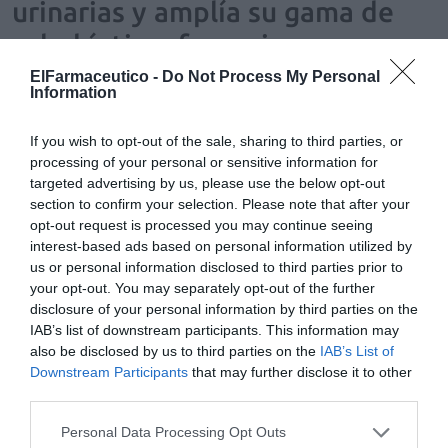
urinarias y amplía su gama de
salud íntima femenina
ElFarmaceutico -
Do Not Process My Personal
Noticias y novedades
Redacción
04/06/2026
Information
El nuevo complemento alimenticio combina D-manosa, ingredientes
diuréticos y prebióticos para el cuidado de las vías urinarias en
mujeres y niñas mayores de 12 años
If you wish to opt-out of the sale, sharing to third parties, or
processing of your personal or sensitive information for
targeted advertising by us, please use the below opt-out
Cistitis, una infección de alta
incidencia
section to confirm your selection. Please note that after your
opt-out request is processed you may continue seeing
Salud
María José Alonso Osorio
interest-based ads based on personal information utilized by
20/06/2019
us or personal information disclosed to third parties prior to
your opt-out. You may separately opt-out of the further
Proxamol: complemento alimenticio
disclosure of your personal information by third parties on the
que contribuye al funcionamiento
IAB’s list of downstream participants. This information may
normal de las vías urinarias en
also be disclosed by us to third parties on the
IAB’s List of
hombres
Downstream Participants
that may further disclose it to other
Noticias y novedades
Redacción
third parties.
06/02/2019
A partir de los 50 años, más de la mitad de
Personal Data Processing Opt Outs
los hombres presentan molestias