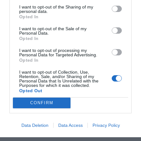
relacionadas con el funcionamiento de las
I want to opt-out of the Sharing of my
vías urinarias que afectan sustancialmente a
personal data.
su calidad de vida. Dichas molestias
Opted In
incluyen dificultad en la micción normal,
sensación de urgencia urinaria, chorro débil
e intermitente o la necesidad de levantarse
I want to opt-out of the Sale of my
durante la noche para orinar. La prevalencia
Personal Data.
de estas molestias en hombres de 50 años
Opted In
es aproximadamente del 50% y alcanza el
80% en varones de 70 años o más.
I want to opt-out of processing my
Personal Data for Targeted Advertising.
Opted In
N+S Cispreven de Cinfa contribuye a la salud de las vías
urinarias
I want to opt-out of Collection, Use,
Retention, Sale, and/or Sharing of my
Noticias y novedades
Redacción
10/05/2012
Personal Data that Is Unrelated with the
Purposes for which it was collected.
La cistitis o infección de las vías urinarias bajas es un problema
Opted Out
frecuente y molesto y, en muchas ocasiones, recurrente. Si bien
puede darse en cualquier momento del año, es más habitual en
épocas estivales y de piscina, ya que la humedad en los bañadores y
CONFIRM
otras prendas favorece el crecimiento de las bacterias.
Data Deletion
Data Access
Privacy Policy
Lo más leído