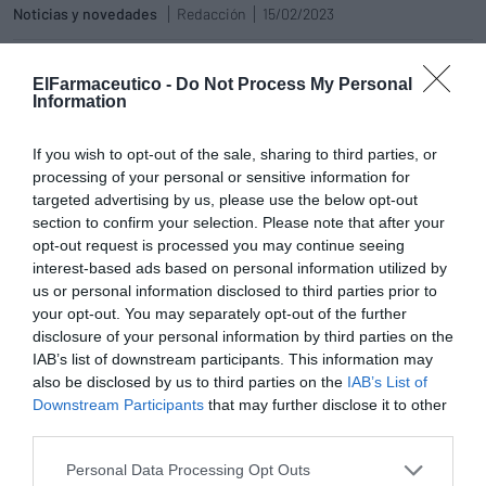
Noticias y novedades
Redacción
15/02/2023
Tiritas® by Mr. Wonderful: las
ElFarmaceutico -
Do Not Process My Personal
Tiritas® más divertidas vuelven a la
Information
farmacia
Noticias y novedades
Redacción
If you wish to opt-out of the sale, sharing to third parties, or
13/10/2022
processing of your personal or sensitive information for
targeted advertising by us, please use the below opt-out
Nuevas Tiritas® Aqua resistentes al
section to confirm your selection. Please note that after your
agua, ideales para el verano
opt-out request is processed you may continue seeing
Noticias y novedades
Redacción
interest-based ads based on personal information utilized by
07/07/2020
us or personal information disclosed to third parties prior to
HARTMANN presenta la ampliación de la
your opt-out. You may separately opt-out of the further
gama de Tiritas® Aqua, un apósito
disclosure of your personal information by third parties on the
transparente y resistente al agua,
especialmente diseñado para usar en la
IAB’s list of downstream participants. This information may
ducha, en el baño y en los días de playa o
also be disclosed by us to third parties on the
IAB’s List of
piscina.
Downstream Participants
that may further disclose it to other
third parties.
Las Tiritas® y las farmacias, más
solidarias que nunca con los
Personal Data Processing Opt Outs
pacientes con cáncer