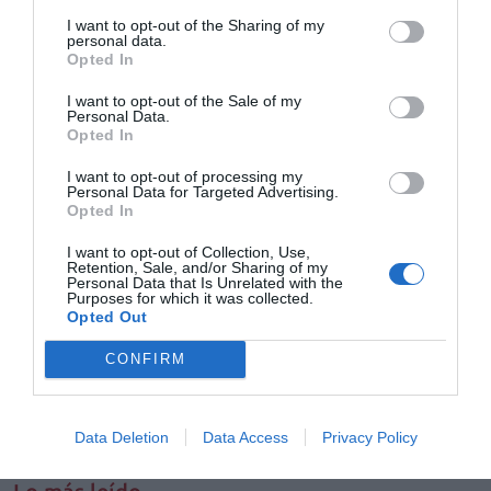
I want to opt-out of the Sharing of my
Noticias y novedades
Redacción
personal data.
06/04/2016
Opted In
El Grupo Hartmann, en colaboración con la
Asociación de Farmacias de Barcelona, la
I want to opt-out of the Sale of my
cooperativa farmacéutica Fedefarma y la
Personal Data.
distribuidora Alliance Healthcare, puso en
Opted In
marcha, coincidiendo con el Día Mundial del
Cáncer de Colon, una campaña solildaria en
I want to opt-out of processing my
beneficio de la Fundació Oncolliga.
Personal Data for Targeted Advertising.
Opted In
Tiritas solidarias en el 60 aniversario
I want to opt-out of Collection, Use,
de Tiritas
Retention, Sale, and/or Sharing of my
Personal Data that Is Unrelated with the
Noticias y novedades
Redacción
Purposes for which it was collected.
19/12/2014
Opted Out
Hace 20 años que Doraemon aterrizó en las
pantallas de televisión y, tras entretener a
CONFIRM
varias generaciones a lo largo y ancho del
planeta, ha llegado a convertirse en un icono
global que transmite los valores de amistad,
compañerismo, esfuerzo y respeto.
Data Deletion
Data Access
Privacy Policy