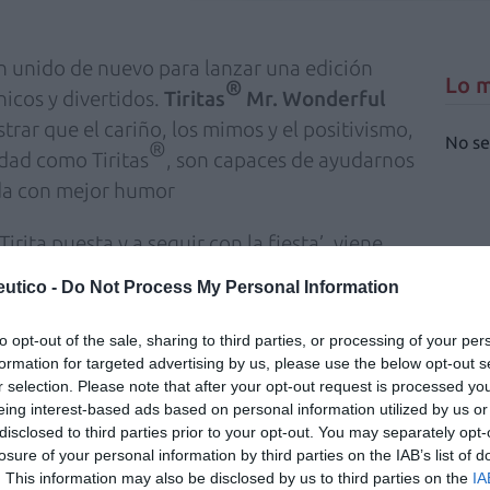
n unido de nuevo para lanzar una edición
Lo m
®
nicos y divertidos.
Tiritas
Mr. Wonderful
trar que el cariño, los mimos y el positivismo,
No se
®
idad como Tiritas
, son capaces de ayudarnos
ida con mejor humor
irita puesta y a seguir con la fiesta’, viene
 y un mar de estrellas dándole protagonismo a
utico -
Do Not Process My Personal Information
de la marca: unicornios, aguacates,
to opt-out of the sale, sharing to third parties, or processing of your per
formation for targeted advertising by us, please use the below opt-out s
tos adhesivos hipoalergénicos para la
r selection. Please note that after your opt-out request is processed y
eing interest-based ads based on personal information utilized by us or
perficiales, y están fabricados con una
disclosed to third parties prior to your opt-out. You may separately opt-
con los personajes más emblemáticos,
losure of your personal information by third parties on the IAB’s list of
®
Wonderful
.
. This information may also be disclosed by us to third parties on the
IA