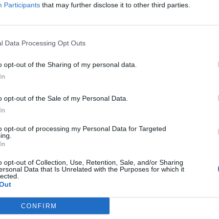
Participants
that may further disclose it to other third parties.
e Tiritas®, toleradas por todo tipo de pieles
on cómodas, resistentes al agua y a la
l Data Processing Opt Outs
esivo es hipoalergénico y contiene una gasa
a herida. Están diseñadas para proteger
o opt-out of the Sharing of my personal data.
 pequeñas y superficiales.
In
o opt-out of the Sale of my Personal Data.
fuente preferida de Google
In
ACTIVAR AHORA
ticias de actualidad.
to opt-out of processing my Personal Data for Targeted
ing.
In
o opt-out of Collection, Use, Retention, Sale, and/or Sharing
ersonal Data that Is Unrelated with the Purposes for which it
lected.
Out
CONFIRM