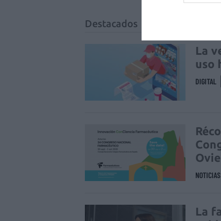
Destacados
La v
uso 
DIGITAL
Réco
Cong
Ovi
NOTICIA
La f