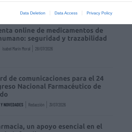
Data Deletion
Data Access
Privacy Policy
enta online de medicamentos de
humano: seguridad y trazabilidad
Isabel Marín Moral
28/07/2026
rd de comunicaciones para el 24
reso Nacional Farmacéutico de
edo
S Y NOVEDADES
Redacción
31/07/2026
armacia, un apoyo esencial en el