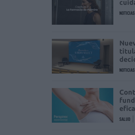
cuid
NOTICIA
Nuev
titu
deci
NOTICIA
Cont
fund
efic
SALUD