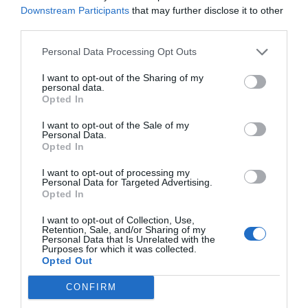
trastorno por déficit de atención e
Downstream Participants
that may further disclose it to other
hiperactividad
third parties.
Salud
Redacción
11/12/2019
Personal Data Processing Opt Outs
Curso Patologías del SNC. Módulo 7.
I want to opt-out of the Sharing of my
Trastornos del estado de ánimo y
personal data.
trastorno bipolar
Opted In
Salud
Redacción
28/11/2019
I want to opt-out of the Sale of my
Personal Data.
Opted In
Curso Patologías del SNC. Módulo 6.
Patologías neurológicas y su
I want to opt-out of processing my
relación con la urgencia: epilepsia,
Personal Data for Targeted Advertising.
meningitis y lesiones traumáticas
Opted In
Salud
Juan Carlos Roig, Rafael Sánchez Roy
I want to opt-out of Collection, Use,
Retention, Sale, and/or Sharing of my
29/10/2019
Personal Data that Is Unrelated with the
Purposes for which it was collected.
Opted Out
Curso Patologías del SNC. Módulo 5.
Demencias, enfermedad de
CONFIRM
Parkinson y enfermedad de
Alzheimer