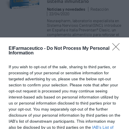
sistema inmunitario
Noticias y novedades
Redacción
22/04/2020
Neuraxpharm, laboratorio especialista en
Sistema Nervioso Central (SNC), introduce
en España e Italia Preventan® Clasic, un
complemento alimenticio para reforzar el
sistema inmunitario. Líder en República
Checa desde hace más de 10 años, la gama
ElFarmaceutico -
Do Not Process My Personal
Preventan® contiene una mezcla única de
Information
sustancias biológicamente activas
(ProteQuine®), enriquecida con vitamina C,
que contribuye al funcionamiento normal del
sistema inmune.
If you wish to opt-out of the sale, sharing to third parties, or
processing of your personal or sensitive information for
targeted advertising by us, please use the below opt-out
Curso Patologías del SNC. Módulo 9.
section to confirm your selection. Please note that after your
Esquizofrenia y otros trastornos
opt-out request is processed you may continue seeing
psicóticos
interest-based ads based on personal information utilized by
Salud
Redacción
28/01/2020
us or personal information disclosed to third parties prior to
your opt-out. You may separately opt-out of the further
Curso Patologías del SNC. Módulo 8.
disclosure of your personal information by third parties on the
Trastornos del neurodesarrollo.
IAB’s list of downstream participants. This information may
Trastorno del espectro autista y
also be disclosed by us to third parties on the
IAB’s List of