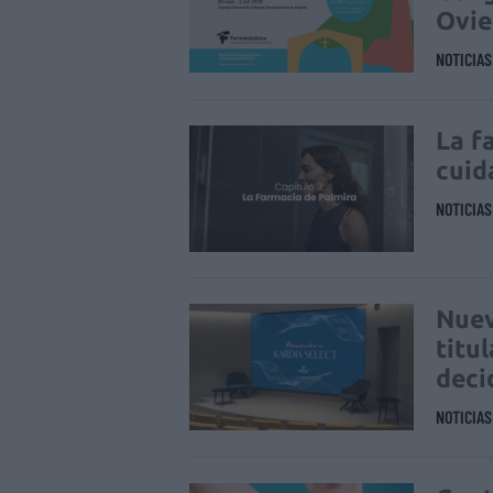
Ovi
NOTICIA
La f
cuid
NOTICIA
Nuev
titu
deci
NOTICIA