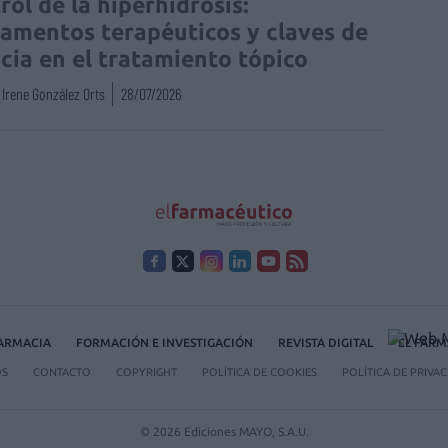
rol de la hiperhidrosis:
amentos terapéuticos y claves de
acia en el tratamiento tópico
Irene González Orts
28/07/2026
FARMACIA
FORMACIÓN E INVESTIGACIÓN
REVISTA DIGITAL
EL FARM
OS
CONTACTO
COPYRIGHT
POLÍTICA DE COOKIES
POLÍTICA DE PRIVA
© 2026 Ediciones MAYO, S.A.U.