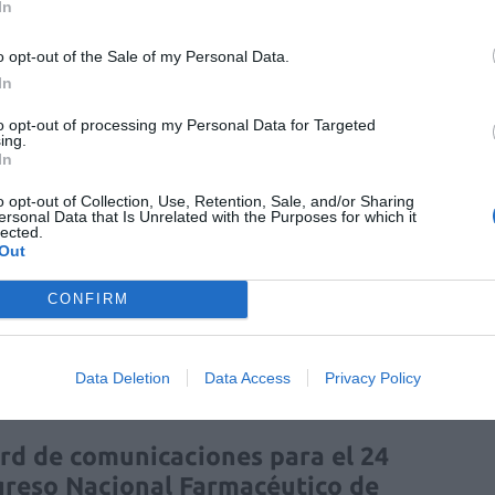
In
o opt-out of the Sale of my Personal Data.
patologías neurológicas
In
to opt-out of processing my Personal Data for Targeted
ing.
In
o opt-out of Collection, Use, Retention, Sale, and/or Sharing
ersonal Data that Is Unrelated with the Purposes for which it
lected.
Out
enta online de medicamentos de
CONFIRM
humano: seguridad y trazabilidad
Isabel Marín Moral
28/07/2026
Data Deletion
Data Access
Privacy Policy
rd de comunicaciones para el 24
reso Nacional Farmacéutico de