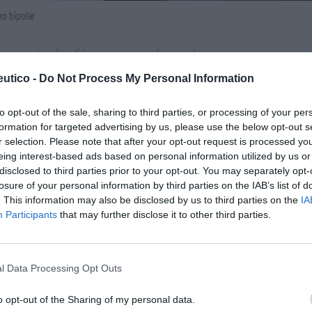
no bipolar
 principales fármacos usados en los
Lo m
el trastorno bipolar. Aprender las principales
utico -
Do Not Process My Personal Information
los fármacos en estos trastornos. Valorar la
acientes a diferentes S
Nu
to opt-out of the sale, sharing to third parties, or processing of your per
titula
formation for targeted advertising by us, please use the below opt-out s
criter
r selection. Please note that after your opt-out request is processed y
is para seguir leyendo El
eing interest-based ads based on personal information utilized by us or
La
cuidad
disclosed to third parties prior to your opt-out. You may separately opt-
rmacéutico
losure of your personal information by third parties on the IAB’s list of
Ré
. This information may also be disclosed by us to third parties on the
IA
Congr
Participants
that may further disclose it to other third parties.
TE
INICIAR SESIÓN
l Data Processing Opt Outs
o opt-out of the Sharing of my personal data.