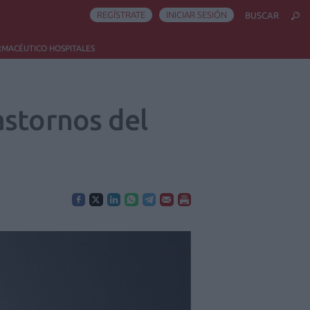
REGÍSTRATE
INICIAR SESIÓN
BUSCAR
RMACÉUTICO HOSPITALES
astornos del