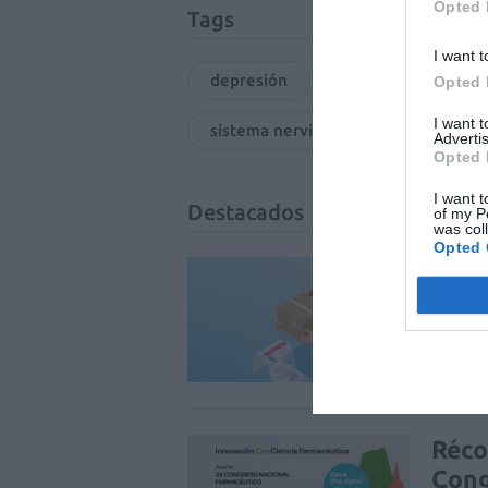
Opted 
Tags
I want t
depresión
trastorno bipolar
Opted 
I want 
sistema nervioso central
Advertis
Opted 
I want t
Destacados
of my P
was col
Opted 
La v
uso 
DIGITAL
Réco
Cong