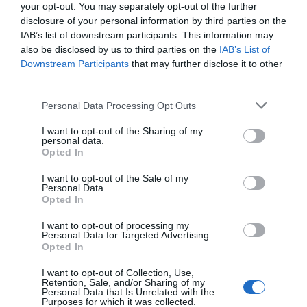
Noticias y novedades
Redacción
your opt-out. You may separately opt-out of the further
30/11/2022
disclosure of your personal information by third parties on the
IAB’s list of downstream participants. This information may
El proyecto Telémaco sigue
also be disclosed by us to third parties on the
IAB’s List of
creciendo e incorpora a 14 nuevos
Downstream Participants
that may further disclose it to other
hospitales
third parties.
Noticias y novedades
Redacción
28/10/2022
Personal Data Processing Opt Outs
SEFAC también se suma al proyecto
I want to opt-out of the Sharing of my
personal data.
Varias instituciones farmacéuticas
Opted In
se posicionan a favor del Proyecto
de Ley de Ordenación y Atención
I want to opt-out of the Sale of my
Personal Data.
Farmacéutica de la Comunidad de
Opted In
Madrid
Noticias y novedades
Redacción
I want to opt-out of processing my
28/09/2022
Personal Data for Targeted Advertising.
Opted In
Solicitan su aprobación en la Asamblea de
Madrid
I want to opt-out of Collection, Use,
Retention, Sale, and/or Sharing of my
Personal Data that Is Unrelated with the
SEFAR Y ASFARVET presentan un
Purposes for which it was collected.