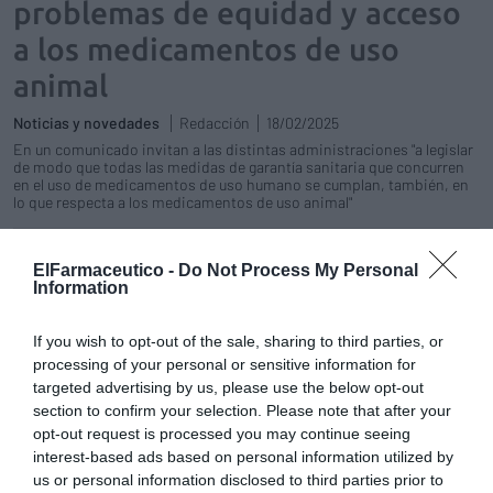
problemas de equidad y acceso
a los medicamentos de uso
animal
Noticias y novedades
Redacción
18/02/2025
En un comunicado invitan a las distintas administraciones "a legislar
de modo que todas las medidas de garantía sanitaria que concurren
en el uso de medicamentos de uso humano se cumplan, también, en
lo que respecta a los medicamentos de uso animal"
La SEFAR lamenta que el Programa
ElFarmaceutico -
Do Not Process My Personal
«Farmacia Comunitaria Rural»
Information
carezca de una partida económica
Noticias y novedades
Javier March
If you wish to opt-out of the sale, sharing to third parties, or
03/03/2023
processing of your personal or sensitive information for
targeted advertising by us, please use the below opt-out
Reacción positiva de SEFAR a la
section to confirm your selection. Please note that after your
modificación del Real Decreto por
opt-out request is processed you may continue seeing
el que se establecen los márgenes,
interest-based ads based on personal information utilized by
deducciones y descuentos
us or personal information disclosed to third parties prior to