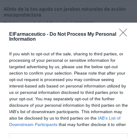
Alivio de la tos aguda con jarabes naturales de acción
mucoprotectora
Noticias y novedades
Redacción
13/10/2020
En un resfriado común los síntomas de la tos son desencadenados
ElFarmaceutico -
Do Not Process My Personal
fundamentalmente por una hipersensibilidad neuronal en el reflejo de
Information
la tos. Los rinovirus, las bacterias y los agentes irritantes generan
procesos inflamatorios en las terminaciones nerviosas de la mucosa,
así como la neuromodulación de las mucosas afectadas.
If you wish to opt-out of the sale, sharing to third parties, or
processing of your personal or sensitive information for
Tos asociada al resfriado común
targeted advertising by us, please use the below opt-out
section to confirm your selection. Please note that after your
Salud
María José Alonso Osorio
27/01/2020
opt-out request is processed you may continue seeing
interest-based ads based on personal information utilized by
us or personal information disclosed to third parties prior to
your opt-out. You may separately opt-out of the further
Perfil del español resfriado: tiene
disclosure of your personal information by third parties on the
dolor de garganta, acude al
IAB’s list of downstream participants. This information may
farmacéutico y opta por
alternativas naturales
also be disclosed by us to third parties on the
IAB’s List of
Downstream Participants
that may further disclose it to other
Noticias y novedades
Redacción
third parties.
12/12/2018