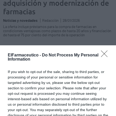
adquisición y modernización de
farmacias
Noticias y novedades
Redacción
28/01/2026
La oferta incluye préstamos para la compra de farmacias en
condiciones ventajosas como plazos de hasta 20 años y financiación
de hasta el 75 por ciento del importe de la operación
Clara Frau Bonafé renueva al frente
de SEFAC Illes Balears para el
ElFarmaceutico -
Do Not Process My Personal
periodo 2025-2029
Information
Noticias y novedades
Redacción
13/11/2025
If you wish to opt-out of the sale, sharing to third parties, or
La nueva Ejecutiva se marca como objetivos
processing of your personal or sensitive information for
reforzar la visibilidad de la delegación,
targeted advertising by us, please use the below opt-out
aumentar el número de socios y estrechar la
colaboración con agentes sanitarios y
section to confirm your selection. Please note that after your
locales.
opt-out request is processed you may continue seeing
interest-based ads based on personal information utilized by
La renovación lógica
us or personal information disclosed to third parties prior to
your opt-out. You may separately opt-out of the further
Francesc Pla Santamans
01/06/2023
disclosure of your personal information by third parties on the