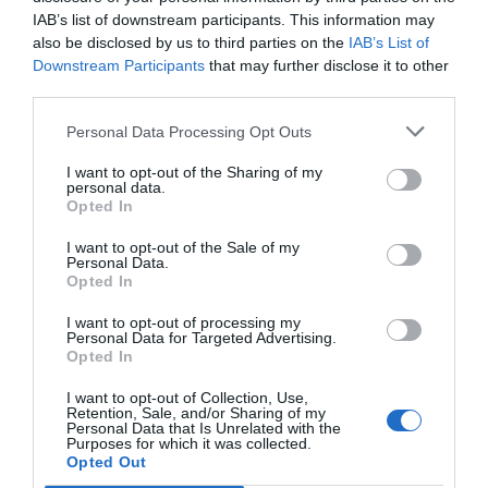
IAB’s list of downstream participants. This information may
also be disclosed by us to third parties on the
IAB’s List of
Downstream Participants
that may further disclose it to other
Milagros López de Ocáriz continúa
third parties.
como presidenta del Colegio Oficial
de Farmacéuticos de Álava
Personal Data Processing Opt Outs
Noticias y novedades
Redacción
07/06/2022
I want to opt-out of the Sharing of my
personal data.
La nueva Junta de Gobierno del colegio
Opted In
profesional se ha renovado para los
próximos cuatro años
I want to opt-out of the Sale of my
Personal Data.
El qué y el cómo
Opted In
Manuel Machuca González
17/09/2019
I want to opt-out of processing my
Personal Data for Targeted Advertising.
Opted In
I want to opt-out of Collection, Use,
Kern Pharma inicia la renovación de sus envases
Retention, Sale, and/or Sharing of my
Personal Data that Is Unrelated with the
Noticias y novedades
Redacción
13/02/2013
Purposes for which it was collected.
Opted Out
Kern Pharma inicia un cambio de imagen en sus envases que se
implementará progresivamente a partir de este mes.