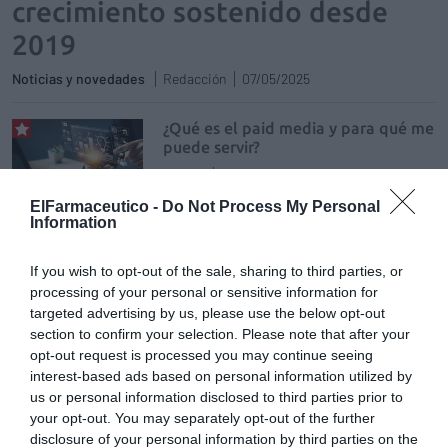
crecimiento sostenido desde
2019
Noticias y novedades
Redacción
07/05/2025
¿Qué es el paid media y para qué me
puede servir?
Digital
Carlota Vizmanos Soláns
24/06/2024
ElFarmaceutico -
Do Not Process My Personal
Information
Digitalización de la farmacia para
atraer consumidores siendo el
If you wish to opt-out of the sale, sharing to third parties, or
farmacéutico el referente en salud
processing of your personal or sensitive information for
Asistencial
Cathaysa González Barbero
targeted advertising by us, please use the below opt-out
06/06/2024
section to confirm your selection. Please note that after your
opt-out request is processed you may continue seeing
Gestión de redes sociales,
interest-based ads based on personal information utilized by
rentabilidad para la oficina de
us or personal information disclosed to third parties prior to
farmacia
your opt-out. You may separately opt-out of the further
disclosure of your personal information by third parties on the
Asistencial
Cathaysa González Barbero