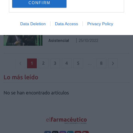
El suicidio es la primera causa de muerte
CONFIRM
entre adolescentes por delante del cáncer y
los accidentes de tráfico
Data Deletion
Data Access
Privacy Policy
Educando en salud de manera
simple, real y sin límites
Asistencial
25/10/2022
1
2
3
4
5
…
8
Lo más leído
No se han encontrado artículos