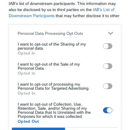
30/05/2024
IAB’s list of downstream participants. This information may
also be disclosed by us to third parties on the
IAB’s List of
Downstream Participants
that may further disclose it to other
Marián García: «Hasta los
third parties.
farmacéuticos más reacios acaban
reconociendo que las redes sociales
tienen un valor y las incorporan a
Personal Data Processing Opt Outs
sus estrategias»
I want to opt-out of the Sharing of my
Entrevistas
Silvia Estebarán
personal data.
14/12/2022
Opted In
Entrevista con Marián García
(@boticariagarcia), doctora en Farmacia,
I want to opt-out of the Sale of my
graduada en Nutrición Humana y Dietética, y
Personal Data.
en Óptica y Optometría y divulgadora
Opted In
científica y sanitaria. Proyecto «Farmacia y
redes sociales» #FarmaciayRRSS
I want to opt-out of processing my
Personal Data for Targeted Advertising.
Opted In
La Fundación Cofares reúne a
expertos en salud mental en el
I want to opt-out of Collection, Use,
encuentro «Suicidio en adolescentes
Retention, Sale, and/or Sharing of my
Personal Data that Is Unrelated with the
y Redes Sociales»
Purposes for which it was collected.
Noticias y novedades
Redacción
Opted Out
26/10/2022