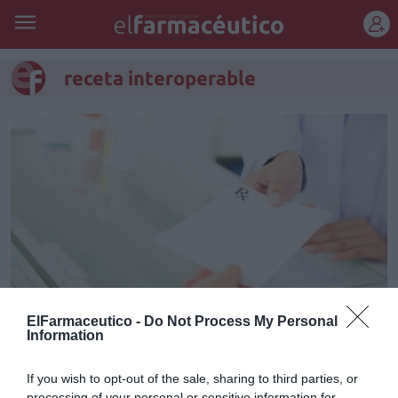
REGÍSTRATE
receta interoperable
ElFarmaceutico -
Do Not Process My Personal
Information
El Departamento de Salud
catalán y el Consell de Col·legis
If you wish to opt-out of the sale, sharing to third parties, or
processing of your personal or sensitive information for