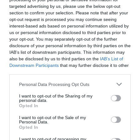
Farmacèutics de Catalunya
targeted advertising by us, please use the below opt-out
incorporan la interoperabilidad
section to confirm your selection. Please note that after your
opt-out request is processed you may continue seeing
de la receta europea en
interest-based ads based on personal information utilized by
Cataluña
us or personal information disclosed to third parties prior to
your opt-out. You may separately opt-out of the further
Noticias y novedades
Redacción
28/07/2022
disclosure of your personal information by third parties on the
IAB’s list of downstream participants. This information may
also be disclosed by us to third parties on the
IAB’s List of
Casi 62.000 personas de otras comunidades retiran su
Downstream Participants
that may further disclose it to other
medicación en farmacias andaluzas gracias a la receta
third parties.
interoperable
Noticias y novedades
Francisco Acedo
25/09/2018
Personal Data Processing Opt Outs
Un total de 61.849 personas residentes fuera de Andalucía han podido
retirar su medicación en farmacias andaluzas este verano gracias a la
I want to opt-out of the Sharing of my
puesta en marcha de la receta interoperable del Sistema Nacional de
personal data.
Salud.
Opted In
I want to opt-out of the Sale of my
La receta interoperable comenzará a funcionar en
Personal Data.
Andalucía el 18 de julio
Opted In
Noticias y novedades
Francisco Acedo
13/07/2018
I want to opt-out of processing my