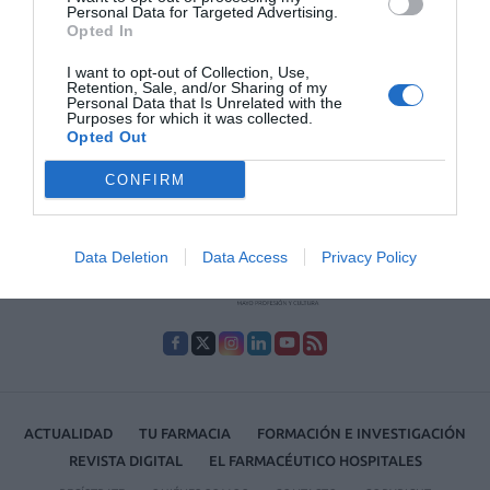
La consejera de Sanidad de la Junta de Andalucía, Marina Álvarez, ha
Personal Data for Targeted Advertising.
anunciado en la Comisión de Salud del Parlamento andaluz que la
Opted In
receta electrónica interoperable será una realidad el miércoles 18 julio
en la región, tras realizar «con éxito» un pilotaje en 50 farmacias.
I want to opt-out of Collection, Use,
Retention, Sale, and/or Sharing of my
Personal Data that Is Unrelated with the
Purposes for which it was collected.
Lo más leído
Opted Out
CONFIRM
No se han encontrado artículos
Data Deletion
Data Access
Privacy Policy
ACTUALIDAD
TU FARMACIA
FORMACIÓN E INVESTIGACIÓN
REVISTA DIGITAL
EL FARMACÉUTICO HOSPITALES