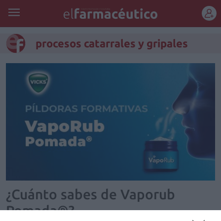
REGÍSTRATE
procesos catarrales y gripales
¿Cuánto sabes de Vaporub
Pomada®?