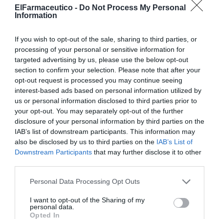
Noticias y novedades
Redacción
08/01/2024
ElFarmaceutico -
Do Not Process My Personal
Information
Nueva formación online para conocer la ciencia detrás de Vaporub
Pomada®
If you wish to opt-out of the sale, sharing to third parties, or
processing of your personal or sensitive information for
Normon amplía su gama de invierno
con Normotus Expectorante
targeted advertising by us, please use the below opt-out
section to confirm your selection. Please note that after your
Noticias y novedades
Redacción
opt-out request is processed you may continue seeing
04/12/2023
interest-based ads based on personal information utilized by
us or personal information disclosed to third parties prior to
Abordaje de los procesos catarrales
your opt-out. You may separately opt-out of the further
Salud
Nerea Escudero Hernando
disclosure of your personal information by third parties on the
01/11/2023
IAB’s list of downstream participants. This information may
also be disclosed by us to third parties on the
IAB’s List of
Downstream Participants
that may further disclose it to other
third parties.
Cinfa amplía su vademécum con Respiparche para niños
y Mucoaliv para adultos
Personal Data Processing Opt Outs
Noticias y novedades
Redacción
13/10/2011
Según el «Estudio sobre Resfriado realizado entre población general y
I want to opt-out of the Sharing of my
farmacéuticos» llevado a cabo por Cinfa, el 89% de los españoles se
personal data.
resfría una o dos veces al año. Además, las infecciones del tracto
Opted In