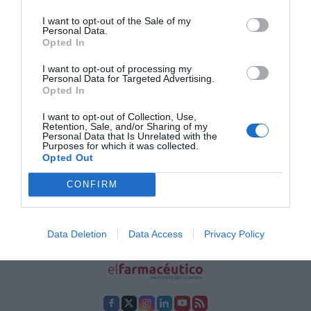
respiratorio son uno de los cinco diagnósticos más frecuentes en las
visitas de atención médica ambulatoria y constituyen la principal
I want to opt-out of the Sale of my
causa del absentismo laboral y escolar.
Personal Data.
Opted In
I want to opt-out of processing my
Lo más leído
Personal Data for Targeted Advertising.
Opted In
Nueva edición de Kardia Select para titulares de
I want to opt-out of Collection, Use,
farmacia: claves para decidir con criterio
Retention, Sale, and/or Sharing of my
Personal Data that Is Unrelated with the
Purposes for which it was collected.
La farmacia, un apoyo esencial en el cuidado infantil
Opted Out
Récord de comunicaciones para el 24 Congreso Nacional
CONFIRM
Farmacéutico de Oviedo
Data Deletion
Data Access
Privacy Policy