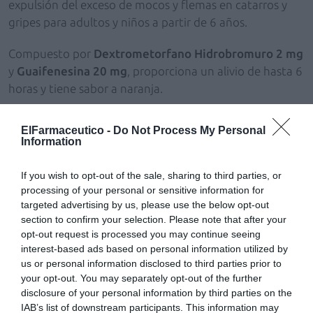
expulsión del exceso de mocos y flemas en catarros y
gripes para adultos y niños a partir de 6 años.
Compuesto por
Dextrometorfano Hidrobromuro 2 mg
y
Guaifenesina 20 mg
, proporciona un alivio de hasta 6
horas y tiene sabor a naranja.
Añadir
El Farmacéutico
como fuente preferida
ElFarmaceutico -
Do Not Process My Personal
Information
de Google de forma gratuita
Mantente informado con las últimas noticias de actualidad.
ACTIVAR AHORA
If you wish to opt-out of the sale, sharing to third parties, or
processing of your personal or sensitive information for
targeted advertising by us, please use the below opt-out
section to confirm your selection. Please note that after your
Tags
opt-out request is processed you may continue seeing
interest-based ads based on personal information utilized by
us or personal information disclosed to third parties prior to
Normon
procesos catarrales y gripales
your opt-out. You may separately opt-out of the further
disclosure of your personal information by third parties on the
IAB’s list of downstream participants. This information may