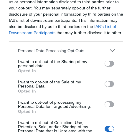
Salud de la Universidad Pompeu Fabra.
us or personal information disclosed to third parties prior to
your opt-out. You may separately opt-out of the further
disclosure of your personal information by third parties on the
El precio medio de los
medicamentos en España es un 15%
IAB’s list of downstream participants. This information may
inferior a la media de los países de
also be disclosed by us to third parties on the
IAB’s List of
la Eurozona
Downstream Participants
that may further disclose it to other
third parties.
Noticias y novedades
Redacción
11/02/2015
Personal Data Processing Opt Outs
El precio medio por unidad estándar de
medicamentos en España fue un 15%
inferior a la media de los países de la
I want to opt-out of the Sharing of my
Eurozona en 2013. Así, nuestro país aparece
personal data.
en los últimos puestos del ranking europeo,
Opted In
sólo por delante de Eslovaquia, Portugal,
Estonia y Letonia, según recoge el Boletín de
I want to opt-out of the Sale of my
Coyuntura del Mercado del Medicamento en
Personal Data.
España Número 115 de los que publica
Opted In
mensualmente Farmaindustria.
I want to opt-out of processing my
Personal Data for Targeted Advertising.
Las bajadas voluntarias de precios solicitadas en junio no
Opted In
serán efectivas a efectos de facturación hasta agosto
Noticias y novedades
Redacción
18/06/2012
I want to opt-out of Collection, Use,
Retention, Sale, and/or Sharing of my
Ante la confusión existente entre los titulares de las oficinas de
Personal Data that Is Unrelated with the