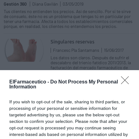
Gestión 360
Diana Gavilán
03/05/2019
Tus clientes no entienden los precios. Así de sencillo. Por si te sirve
de consuelo, éste no es un problema que tengas tú en particular por
tener una farmacia. Afecta a todos los establecimientos comerciales
porque, en realidad, los clientes no entendemos los precios.
Singulares reservas
Francesc Pla Santamans
15/06/2017
Los datos son claros. Después de sufrir el
descalabro del trienio fatídico 2011/2013, la
facturación del mercado farmacéutico de
medicamentos de prescripción ha tocado
fondo y en ese fondo se mantiene, aunque se
ElFarmaceutico -
Do Not Process My Personal
atisba una ligera tendencia al alza.
Information
Medicamentos: ¿libertad de
If you wish to opt-out of the sale, sharing to third parties, or
precios?
processing of your personal or sensitive information for
Redacción
24/11/2015
targeted advertising by us, please use the below opt-out
Medicamentos: ¿libertad de precios? A esta
section to confirm your selection. Please note that after your
pregunta responden Eladio González Miñor,
opt-out request is processed you may continue seeing
presidente de FEDIFAR, y Vicente Ortún, del
Centro de Investigación en Economía y
interest-based ads based on personal information utilized by