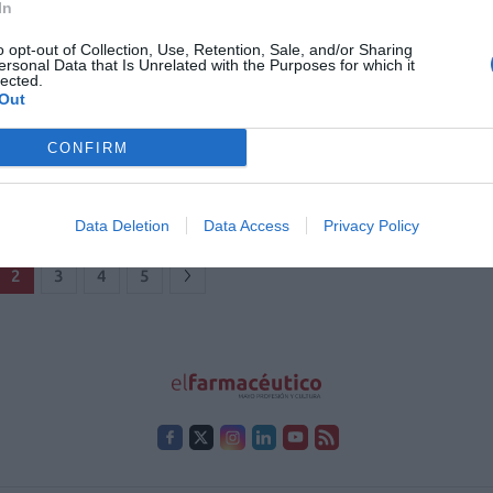
 verano
In
05/2016
o opt-out of Collection, Use, Retention, Sale, and/or Sharing
ersonal Data that Is Unrelated with the Purposes for which it
lected.
o Síndromes menores. Tema 15.
Out
to: interferencia en la calidad de
CONFIRM
Redacción
04/03/2016
Data Deletion
Data Access
Privacy Policy
2
3
4
5