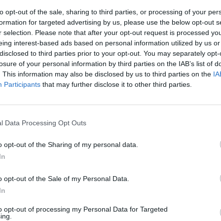
Redacción
24/01/2017
to opt-out of the sale, sharing to third parties, or processing of your per
Ré
formation for targeted advertising by us, please use the below opt-out s
Congr
r selection. Please note that after your opt-out request is processed y
a prevenir la dermatitis de
eing interest-based ads based on personal information utilized by us or
disclosed to third parties prior to your opt-out. You may separately opt-
losure of your personal information by third parties on the IAB’s list of
/10/2016
. This information may also be disclosed by us to third parties on the
IA
Participants
that may further disclose it to other third parties.
anente en contacto directo con varios agentes nocivos
 de contacto es una de las patologías más frecuentes que
a población, según un estudio de la National Excema
l Data Processing Opt Outs
tials, el primer paso para una piel
o opt-out of the Sharing of my personal data.
In
as y novedades
Redacción
28/10/2016
o opt-out of the Sale of my Personal Data.
rm presenta Essentials, una gama de higiene facial en
In
xturas.
to opt-out of processing my Personal Data for Targeted
ing.