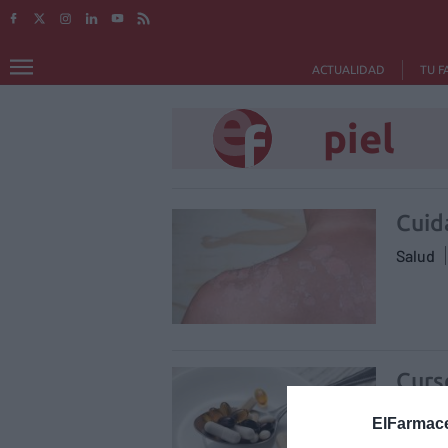
ACTUALIDAD
TU F
piel
Cuid
Salud
Curs
Nutr
ElFarmace
alime