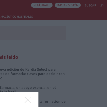
REGÍSTRATE
INICIAR SESIÓN
BUSCAR
RMACÉUTICO HOSPITALES
ás leído
eva edición de Kardia Select para
res de farmacia: claves para decidir con
io
 farmacia, un apoyo esencial en el
o infantil
s que Farmacia impulsa la formación de
anitarios en Ecuador