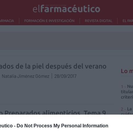
ARMACIA
FORMACIÓN E INVESTIGACIÓN
REVISTA DIGITAL
EL FA
ados de la piel después del verano
Lo m
Natalia Jiménez Gómez
28/09/2017
Nu
titula
criter
La
o Preparados alimenticios. Tema 9.
cuidad
icosmética: complementos
utico -
Do Not Process My Personal Information
Má
nticios para piel y cabello
302 s