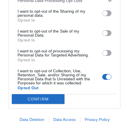
Personal Data Processing Opt Outs
I want to opt-out of the Sharing of my
Ojo seco, un síndrome frecuente que
personal data.
puede afectar a la calidad de vida
Opted In
Salud
Redacción
22/07/2020
I want to opt-out of the Sale of my
Personal Data.
Opted In
Alvita lanza una nueva gama de
I want to opt-out of processing my
salud ocular
Personal Data for Targeted Advertising.
Opted In
Noticias y novedades
Redacción
15/07/2020
I want to opt-out of Collection, Use,
El ojo está continuamente expuesto a
Retention, Sale, and/or Sharing of my
diferentes agresiones físicas, externas o
Personal Data that Is Unrelated with the
fisiológicas, que pueden contribuir a la
Purposes for which it was collected.
aparición de molestias o patologías oculares
Opted Out
que condicionen nuestra salud ocular. Una
de las patologías más importantes con
CONFIRM
creciente incidencia es el denominado
«síndrome de ojo seco» que afecta en la
actualidad al 11% de la población española.
Data Deletion
Data Access
Privacy Policy
1
2
3