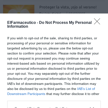
Proteger la vista, ¡ojo al verano!
Revista digital
03/07/2023
ElFarmaceutico -
Do Not Process My Personal
Information
Belcils MED Gotas oftálmicas
If you wish to opt-out of the sale, sharing to third parties, or
hidratantes
processing of your personal or sensitive information for
Noticias y novedades
Redacción
targeted advertising by us, please use the below opt-out
12/01/2023
section to confirm your selection. Please note that after your
opt-out request is processed you may continue seeing
Lágrimas sin pena... y sin
interest-based ads based on personal information utilized by
conservantes
us or personal information disclosed to third parties prior to
your opt-out. You may separately opt-out of the further
Revista digital
20/10/2022
disclosure of your personal information by third parties on the
IAB’s list of downstream participants. This information may
also be disclosed by us to third parties on the
IAB’s List of
Lágrimas sin pena… y sin
Downstream Participants
that may further disclose it to other
conservantes
third parties.
Salud
José Peiró Rocher
10/10/2022