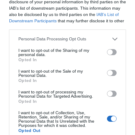
te cuida
disclosure of your personal information by third parties on the
IAB’s list of downstream participants. This information may
Noticias y novedades
Redacción
27/05/2025
also be disclosed by us to third parties on the
IAB’s List of
Downstream Participants
Campaña de las farmacias valencianas para
that may further disclose it to other
proteger a la población ante las olas de calor
third parties.
Personal Data Processing Opt Outs
El Consell Valencià de Col.legis de
Farmacèutics lanza la campaña
I want to opt-out of the Sharing of my
“Abrígate contra el frío”
personal data.
Opted In
Noticias y novedades
Redacción
10/01/2024
I want to opt-out of the Sale of my
Personal Data.
El Informe Aspime 2022 ya está
Opted In
disponible
I want to opt-out of processing my
Noticias y novedades
Redacción
Personal Data for Targeted Advertising.
22/12/2022
Opted In
I want to opt-out of Collection, Use,
Contra el Cáncer Valencia promueve
Retention, Sale, and/or Sharing of my
una campaña informativa sobre el
Personal Data that Is Unrelated with the
Purposes for which it was collected.
cáncer de próstata
Opted Out
Noticias y novedades
Redacción