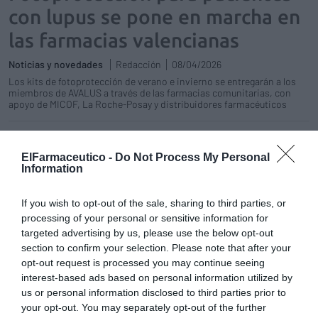
con lupus se pone en marcha en
las farmacias valencianas
Noticias y novedades
Redacción
08/04/2026
Los kits de fotoprotección de verano e invierno se entregarán a los
miembros de AVALUS a través de las farmacias comunitarias, con
apoyo de MICOF, La Roche-Posay y distribuidores farmacéuticos
Farmacias valencianas impulsan la
visibilidad de la endometriosis y su
ElFarmaceutico -
Do Not Process My Personal
detección precoz
Information
Noticias y novedades
Redacción
17/03/2026
If you wish to opt-out of the sale, sharing to third parties, or
El MICOF y la Asociación de Afectadas de
processing of your personal or sensitive information for
Endometriosis de Valencia distribuyen
targeted advertising by us, please use the below opt-out
folletos informativos en más de 1.200
section to confirm your selection. Please note that after your
farmacias para concienciar sobre esta
enfermedad crónica que afecta a millones de
opt-out request is processed you may continue seeing
mujeres
interest-based ads based on personal information utilized by
us or personal information disclosed to third parties prior to
Frente al calor extremo, tu farmacia
your opt-out. You may separately opt-out of the further