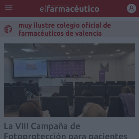
REGÍSTRATE
muy ilustre colegio oficial de
farmacéuticos de valencia
La VIII Campaña de
Fotoprotección para pacientes