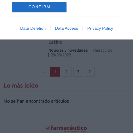
11/11/2022
CONFIRM
Los biológicos protagonizan la
primera jornada del XXXV Congreso
Data Deletion
Data Access
Privacy Policy
Internacional de la Sociedad
Farmacéutica del Mediterráneo
Latino
Noticias y novedades
Redacción
29/09/2022
1
2
3
Lo más leído
No se han encontrado artículos