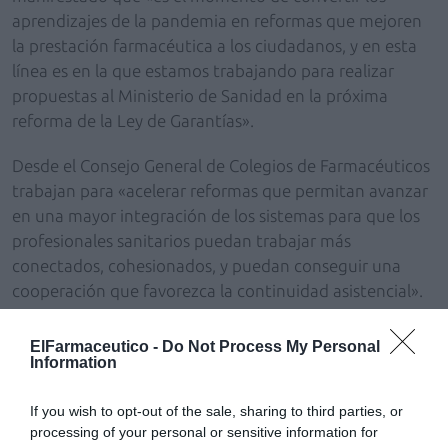
aprendizajes de la pandemia en reformas que mejoren
la prestación farmacéutica a los ciudadanos, y en esta
línea es en la que estamos trabajando para realizar
propuestas al Ministerio de Sanidad en la próxima
reforma de la Ley de Garantías».
Desde el Consejo General de Colegios de Farmacéuticos
trabajan para «acelerar reformas que permitan avanzar
en una mayor integración de los sistemas para que los
profesionales sanitarios puedan trabajar más
conectados, cohesionados, y puedan conseguir una
cooperación que favorezca la continuidad asistencial».
La apertura del Congreso también ha contado con la
ElFarmaceutico -
Do Not Process My Personal
participación de la presidenta del Congreso de la SFML,
Information
Guillermina López
; la presidenta del Consejo Directivo
Internacional de la SFML,
Anna María Fadda
; la decana
If you wish to opt-out of the sale, sharing to third parties, or
processing of your personal or sensitive information for
de la Facultad de Farmacia de la Universitat de València