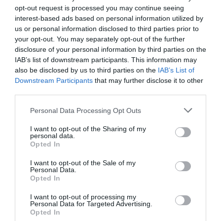
modelo de farmacia
opt-out request is processed you may continue seeing
interest-based ads based on personal information utilized by
Noticias y novedades
Redacción
26/10/2015
us or personal information disclosed to third parties prior to
Agentes sociales y fuerzas políticas
your opt-out. You may separately opt-out of the further
abogaron en el XIII Congreso Nacional de la
disclosure of your personal information by third parties on the
Federación Empresarial de Farmacéuticos
IAB’s list of downstream participants. This information may
Españoles (FEFE) por el mantenimiento del
also be disclosed by us to third parties on the
IAB’s List of
modelo de farmacia por su calidad y
eficiencia. Farmacéuticos, distribuidores,
Downstream Participants
that may further disclose it to other
economistas, otros profesionales sanitarios
third parties.
y partidos políticos participantes en el
Congreso se manifestaron unánimemente
en contra de la liberalización y en defensa del
Personal Data Processing Opt Outs
modelo actual, reaccionando así al reciente
informe de la Comisión Nacional de
I want to opt-out of the Sharing of my
Mercados y Competencia (CNMC).
personal data.
Opted In
Debate
I want to opt-out of the Sale of my
Personal Data.
Francesc Pla Santamans
06/05/2014
Opted In
I want to opt-out of processing my
Personal Data for Targeted Advertising.
Opted In
La farmacovigilancia como medida