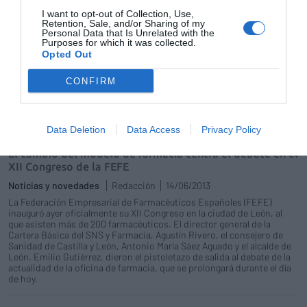
de seguridad imprescindible en la
I want to opt-out of Collection, Use,
intervención farmacoterapéutica
Retention, Sale, and/or Sharing of my
Personal Data that Is Unrelated with the
Redacción
05/03/2014
Purposes for which it was collected.
Cuando se inicia la comercialización de un
Opted Out
medicamento en el mercado, éste ha pasado
por todas las fases de los ensayos clínicos
CONFIRM
que se realizan para su adecuada utilización y
que garantizan una serie de requisitos
básicos: calidad, efectividad, eficiencia
(coste frente a efectividad) y seguridad.
Data Deletion
Data Access
Privacy Policy
El cambio del modelo de farmacia centra el debate en el
XII Congreso de la FEFE
Noticias y novedades
Redacción
14/06/2013
La Federación Empresarial de Farmacéuticos Españoles (FEFE)
inauguró ayer oficialmente su XII Congreso en la ciudad de León, al
que asisten más de 200 farmacéuticos. El director general de la
Cartera Básica del SNS y Farmacia, Agustín Rivero, el consejero de
Sanidad de Castilla y León, Antonio María Sáez Aguado y el alcalde de
León, Emilio Gutiérrez, dieron el pistoletazo de salida al debate de la
actualidad de la oficina de farmacia, que se prolongará durante el día
de hoy.