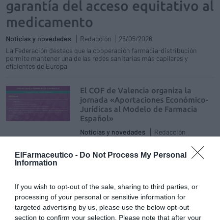
garantía del acceso equitativo al
medicamento
Noticias y novedades
Redacción
26/05/2026
La Federación destaca que la cooperación farmacia-distribución
permite mantener una de las redes sanitarias más capilares y
eficientes de Europa
El COF de Valencia organiza la
jornada «Aportaciones Económico-
Jurídicas al Modelo de Farmacia
Español»
Noticias y novedades
Redacción
20/02/2017
El Colegio Oficial de Farmacéuticos de
ElFarmaceutico -
Do Not Process My Personal
Valencia celebrará el martes 21 de febrero la
Information
Jornada «Aportaciones Económico-
Jurídicas al Modelo de Farmacia Español».
El acto tendrá lugar en el Ateneo de Madrid.
If you wish to opt-out of the sale, sharing to third parties, or
processing of your personal or sensitive information for
Agentes sociales y fuerzas políticas
targeted advertising by us, please use the below opt-out
abogan por el mantenimiento del
section to confirm your selection. Please note that after your