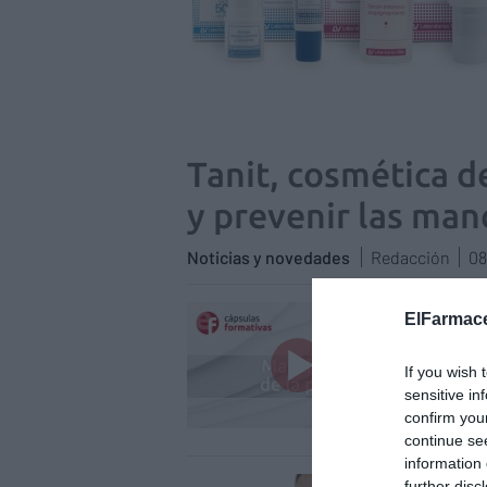
Tanit, cosmética d
y prevenir las manc
Noticias y novedades
Redacción
08
Asun
ElFarmace
Cursos 
If you wish 
sensitive in
confirm you
continue se
information 
further disc