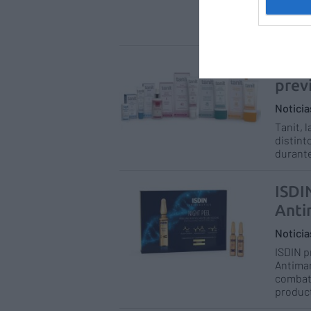
Una lín
100% in
eficaci
Tanit
prev
Notici
Tanit, 
distint
durante
ISDI
Anti
Notici
ISDIN p
Antiman
combati
produc