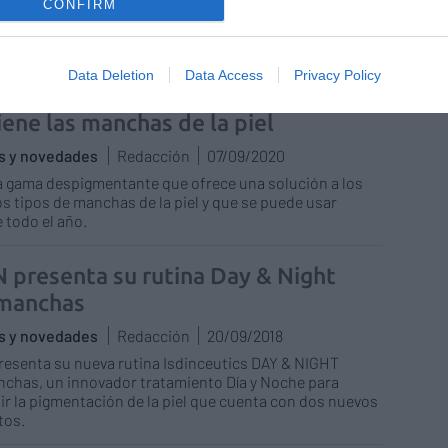
ea de cuidado exclusiva para piel hiperpigmentada,
CONFIRM
novadora, que logra encontrar el equilibro entre
a y máxima tolerancia.
Data Deletion
Data Access
Privacy Policy
, la marca experta que trata y
iene las manchas de la piel
as y novedades
Redacción
07/09/2020
la gama despigmentante que ofrece una solución a los
os tipos de manchas de la piel y que se puede usar
 todo el año.
N presenta su rutina Day & Night
manchas
as y novedades
Redacción
20/09/2018
resenta su nueva rutina Isdinceutics DAY & NIGHT
chas, un innovador tratamiento Día y Noche para
r la pigmentación de la piel que cuenta con dos nuevos
tos.