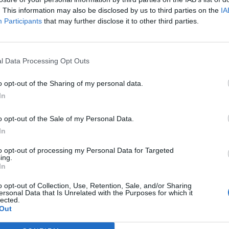
a Aurora desarrolla su primera app
. This information may also be disclosed by us to third parties on the
IA
 medir la evolución de las manchas
Participants
that may further disclose it to other third parties.
 piel
as y novedades
Redacción
29/09/2022
l Data Processing Opt Outs
 D-Pigment: corrige las manchas
o opt-out of the Sharing of my personal data.
ras
In
as y novedades
Redacción
23/09/2022
o opt-out of the Sale of my Personal Data.
In
to opt-out of processing my Personal Data for Targeted
ing.
entbio C-Concentrate, el sérum
In
-tech que actúa contra la
o opt-out of Collection, Use, Retention, Sale, and/or Sharing
rpigmentación
ersonal Data that Is Unrelated with the Purposes for which it
lected.
as y novedades
Redacción
28/09/2020
Out
bio es uno de los lanzamientos del año de BIODERMA.