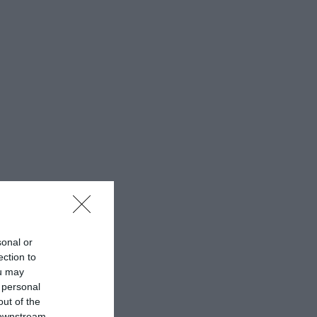
sonal or
ection to
ou may
 personal
out of the
 downstream