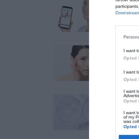
Bell
participants
para
Downstream 
de la
Notici
Persona
Skin
I want t
oscu
Opted 
Notici
I want t
Opted 
I want 
Advertis
Pigm
Opted 
high
I want t
hipe
of my P
was col
Notici
Opted 
Pigment