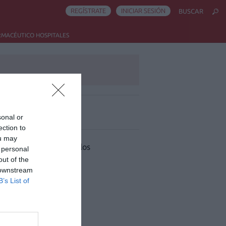
REGÍSTRATE
INICIAR SESIÓN
BUSCAR
RMACÉUTICO HOSPITALES
sonal or
ás leído
ection to
ou may
 han encontrado artículos
 personal
out of the
 downstream
B’s List of