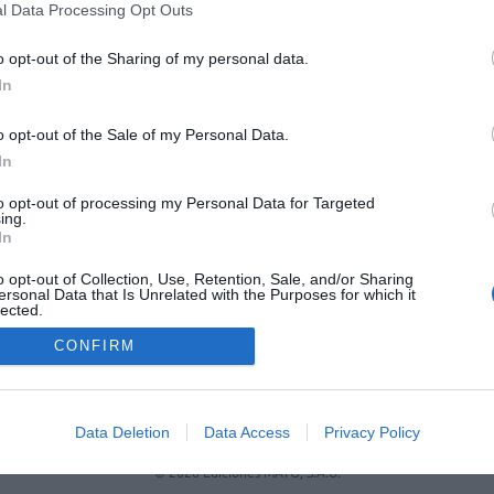
l Data Processing Opt Outs
as y M.ª Jesús Rodríguez ya son los candidatos oficiales
Farmacéuticos de Madrid, que se celebrarán el próximo 23
o opt-out of the Sharing of my personal data.
In
2
3
4
o opt-out of the Sale of my Personal Data.
In
to opt-out of processing my Personal Data for Targeted
ing.
In
o opt-out of Collection, Use, Retention, Sale, and/or Sharing
ersonal Data that Is Unrelated with the Purposes for which it
lected.
Out
CONFIRM
FARMACIA
FORMACIÓN E INVESTIGACIÓN
REVISTA DIGITAL
EL FARM
OS
CONTACTO
COPYRIGHT
POLÍTICA DE COOKIES
POLÍTICA DE PRIVA
Data Deletion
Data Access
Privacy Policy
© 2026 Ediciones MAYO, S.A.U.