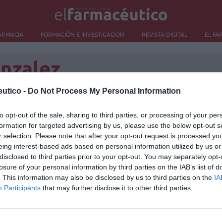
ARMACIA
FORMACIÓN E INVESTIGACIÓN
REVISTA DIGITAL
EL FA
onzalez
utico -
Do Not Process My Personal Information
 Madrid se trasladan al Ateneo
to opt-out of the sale, sharing to third parties, or processing of your per
Lo m
formation for targeted advertising by us, please use the below opt-out s
/03/2014
r selection. Please note that after your opt-out request is processed y
drid ha organizado el próximo 18 de marzo a las 20:30 h.
No se
eing interest-based ads based on personal information utilized by us or
 elecciones del Colegio Oficial de Farmacéuticos de
disclosed to third parties prior to your opt-out. You may separately opt-
.
losure of your personal information by third parties on the IAB’s list of
. This information may also be disclosed by us to third parties on the
IA
las elecciones del Colegio Oficial de
Participants
that may further disclose it to other third parties.
a son oficiales
/02/2014