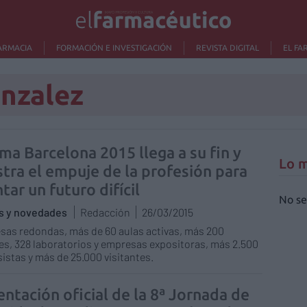
ARMACIA
FORMACIÓN E INVESTIGACIÓN
REVISTA DIGITAL
EL FA
onzalez
ma Barcelona 2015 llega a su fin y
Lo m
tra el empuje de la profesión para
tar un futuro difícil
No se
as y novedades
Redacción
26/03/2015
sas redondas, más de 60 aulas activas, más 200
s, 328 laboratorios y empresas expositoras, más 2.500
istas y más de 25.000 visitantes.
entación oficial de la 8ª Jornada de