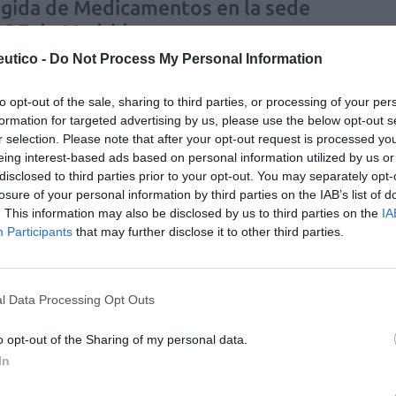
gida de Medicamentos en la sede
COF de Madrid
utico -
Do Not Process My Personal Information
as y novedades
Redacción
06/02/2015
idente del Colegio Oficial de Farmacéuticos de Madrid,
nzález y la secretaria de la institución, Mercedes
to opt-out of the sale, sharing to third parties, or processing of your per
z, participaron ayer junto al vicepresidente de la ONG
formation for targeted advertising by us, please use the below opt-out s
armacéutico, Valentín de Grado, y Silvia Romañach,
r selection. Please note that after your opt-out request is processed y
adora de la organización en Madrid, en la presentación
eing interest-based ads based on personal information utilized by us or
.ª Jornada de Recogida de Medicamentos que tendrá
disclosed to third parties prior to your opt-out. You may separately opt-
l próximo 14 de febrero en 500 farmacias de Madrid,
losure of your personal information by third parties on the IAB’s list of
na, Granada, Girona, Málaga, Zaragoza, Badajoz, Sevilla,
. This information may also be disclosed by us to third parties on the
IA
na y Lleida.
Participants
that may further disclose it to other third parties.
sidente del COF de Madrid
/06/2014
l Data Processing Opt Outs
el Colegio Oficial de Farmacéuticos de Madrid. En las
uticos respaldaron su candidatura, mientras que
o opt-out of the Sharing of my personal data.
M.ª Quintas 290.
In