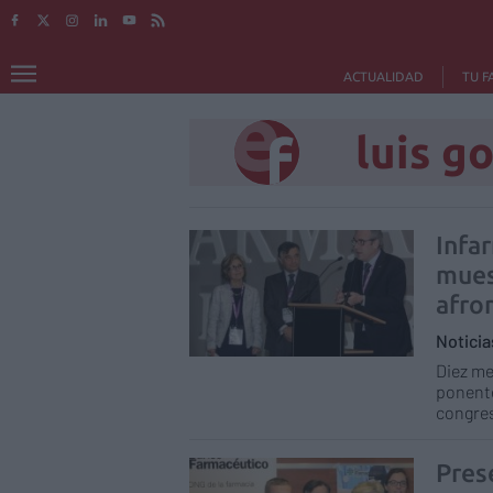
ACTUALIDAD
TU F
luis g
Infar
mues
afron
Notici
Diez me
ponente
congres
Pres