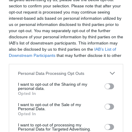
«La salud nos conecta»: el lema de Infarma
section to confirm your selection. Please note that after your
Barcelona 2019 ya dejaba claro que esta
opt-out request is processed you may continue seeing
edición iba a poner el énfasis en cómo las
interest-based ads based on personal information utilized by
nuevas tecnologías están cambiando el
sector. Durante los tres días del congreso
us or personal information disclosed to third parties prior to
(19, 20 y 21 de marzo) se habló de muchas
your opt-out. You may separately opt-out of the further
cosas, pero hubo conceptos que se
disclosure of your personal information by third parties on the
repitieron en casi todas las mesas redondas
(entorno digital, Internet, e-commerce,
IAB’s list of downstream participants. This information may
omnicanal, omnicliente, regulación...) y que
also be disclosed by us to third parties on the
IAB’s List of
dejaron su impronta en una edición con la
Downstream Participants
that may further disclose it to other
mirada claramente puesta en el futuro.
Aunque si algo quedó claro en esta edición
third parties.
de Infarma es que la farmacia vive un
presente de cambio profundo y que se dirige
Personal Data Processing Opt Outs
hacia un futuro incierto. Un futuro que
algunos ven con temor y otros como una
I want to opt-out of the Sharing of my
oportunidad, pero que sin duda va a suponer
personal data.
para todos pasar por el peaje de la revolución
Opted In
digital.
I want to opt-out of the Sale of my
Personal Data.
«El farmacéutico debe integrarse en
Opted In
el conjunto de profesionales de
atención primaria que tendrán la
I want to opt-out of processing my
responsabilidad de atender a los
Personal Data for Targeted Advertising.
ciudadanos»