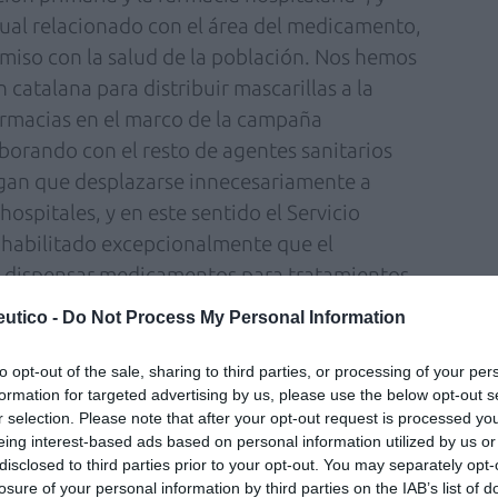
tual relacionado con el área del medicamento,
iso con la salud de la población. Nos hemos
catalana para distribuir mascarillas a la
farmacias en el marco de la campaña
orando con el resto de agentes sanitarios
ngan que desplazarse innecesariamente a
ospitales, y en este sentido el Servicio
a habilitado excepcionalmente que el
 dispensar medicamentos para tratamientos
an de medicación esté caducado, a excepción
utico -
Do Not Process My Personal Information
 de manera coordinada con CatSalut, estamos
éutica a los llamados «Hoteles-Salud» y
to opt-out of the sale, sharing to third parties, or processing of your per
formation for targeted advertising by us, please use the below opt-out s
e farmacia, en la entrega de los
r selection. Please note that after your opt-out request is processed y
dispensación ambulatoria (MHDA) cuando los
eing interest-based ads based on personal information utilized by us or
a lo solicitan. Asimismo, hemos puesto en
disclosed to third parties prior to your opt-out. You may separately opt-
losure of your personal information by third parties on the IAB’s list of
ra acercar la medicación a pacientes frágiles