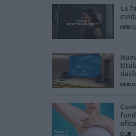
La f
cuid
NOTICIA
Nuev
titu
deci
NOTICIA
Cont
fund
efic
SALUD