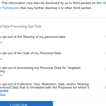
. This information may also be disclosed by us to third parties on the
IA
Participants
that may further disclose it to other third parties.
r acabada la intensa actividad desde nuestros
lega el momento de inspirar, espirar y coger el
l Data Processing Opt Outs
la siguiente jornada. Al menos, en ese
er conscientes de todo lo que estamos
o opt-out of the Sharing of my personal data.
In
os por ello. Porque una vez más estamos
esión farmacéutica, la responsabilidad con la
o opt-out of the Sale of my Personal Data.
 la capacidad de coordinarnos en beneficio
In
s dicho: la red de farmacias organizada tiene
to opt-out of processing my Personal Data for Targeted
a población.
ing.
In
n largo etcétera, sólo puedo acabar con un
o opt-out of Collection, Use, Retention, Sale, and/or Sharing
. Gracias, farmacéuticos. Es una satisfacción
ersonal Data that Is Unrelated with the Purposes for which it
lected.
 un recurso sanitario más en una crisis como
Out
e, no decaigamos, ni colectiva ni
CONFIRM