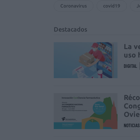
Coronavirus
covid19
J
Destacados
La v
uso 
DIGITAL
Réco
Cong
Ovi
NOTICIA