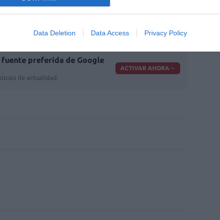
en pie para que la cruz verde de las
endo, incansablemente, la primera puerta
d.
Data Deletion
Data Access
Privacy Policy
fuente preferida de Google
ACTIVAR AHORA
ticias de actualidad.