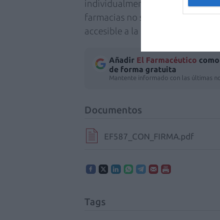
individualmente. Mantengámonos 
farmacias no se apague y siga si
accesible a la salud de la socieda
Añadir
El Farmacéutico
como 
de forma gratuita
Mantente informado con las últimas no
Documentos
EF587_CON_FIRMA.pdf
Tags