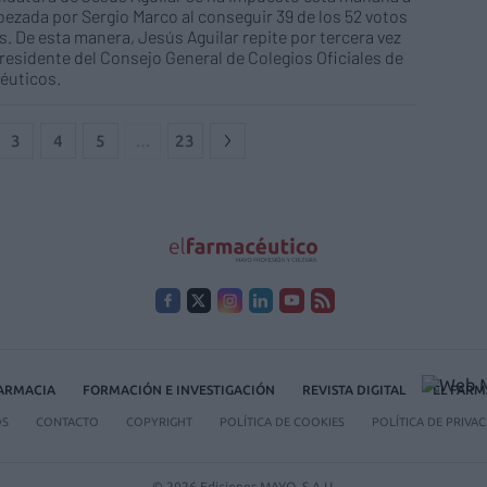
bezada por Sergio Marco al conseguir 39 de los 52 votos
s. De esta manera, Jesús Aguilar repite por tercera vez
esidente del Consejo General de Colegios Oficiales de
éuticos.
3
4
5
…
23
FARMACIA
FORMACIÓN E INVESTIGACIÓN
REVISTA DIGITAL
EL FARM
OS
CONTACTO
COPYRIGHT
POLÍTICA DE COOKIES
POLÍTICA DE PRIVA
© 2026 Ediciones MAYO, S.A.U.