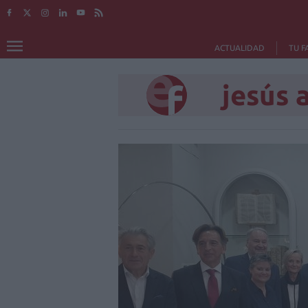
ACTUALIDAD
TU F
jesús 