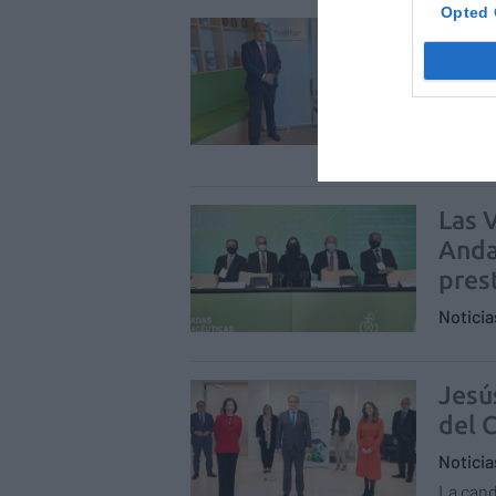
Opted 
Cons
Fedi
prev
med
Notici
Las 
Anda
pres
Notici
Jesú
del 
Notici
La cand