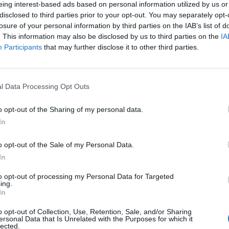
eing interest-based ads based on personal information utilized by us or
disclosed to third parties prior to your opt-out. You may separately opt-
tina Narbona defiende el papel de
losure of your personal information by third parties on the IAB’s list of
armacias en cohesión social y
. This information may also be disclosed by us to third parties on the
IA
Participants
that may further disclose it to other third parties.
torial, y desde el punto de vista
ómico y de creación de empleo
as y novedades
Redacción
18/01/2023
l Data Processing Opt Outs
 la presentación en el Senado del informe «Aportación
r del modelo de Farmacia a la cohesión social y el reto
o opt-out of the Sharing of my personal data.
áfico»
In
s Aguilar: «Este va a ser el Congreso
o opt-out of the Sale of my Personal Data.
reencuentro de una profesión que ha
In
do implicada al cien por cien en esta
to opt-out of processing my Personal Data for Targeted
s sanitaria y social»
ing.
In
istas
Silvia Estebarán
12/09/2022
o opt-out of Collection, Use, Retention, Sale, and/or Sharing
fías: Leire Fernández Morterero
ersonal Data that Is Unrelated with the Purposes for which it
lected.