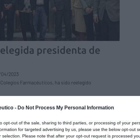
eelegida presidenta de
/04/2023
e Colegios Farmacéuticos, ha sido reelegido
s Aguilar se reúne con los
utico -
Do Not Process My Personal Information
cipales partidos españoles en el
amento Europeo
to opt-out of the sale, sharing to third parties, or processing of your per
formation for targeted advertising by us, please use the below opt-out s
as y novedades
Redacción
08/03/2023
r selection. Please note that after your opt-out request is processed y