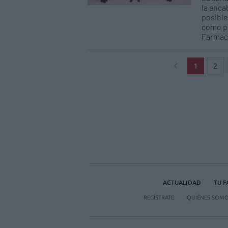
la enca
posible
como pr
Farmac
1
2
ACTUALIDAD
TU 
REGÍSTRATE
QUIÉNES SOM