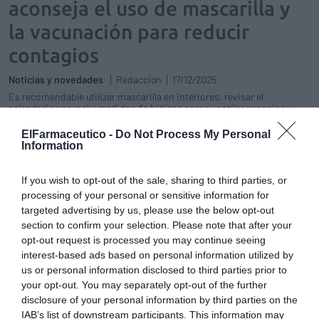
aconseja el uso de mascarilla y
la vacunación para reducir
contagios
Noticias y novedades
Redacción
17/12/2025
Es recomendable utilizar mascarilla en interiores, revisar el
calendario vacunal y medidas de higiene como ventilar espacios y
lavar las manos.
ElFarmaceutico -
Do Not Process My Personal
Information
Nueva formación online sobre el
tratamiento de las infecciones
If you wish to opt-out of the sale, sharing to third parties, or
respiratorias
processing of your personal or sensitive information for
Cursos y cápsulas formativas
Redacción
targeted advertising by us, please use the below opt-out
17/09/2024
section to confirm your selection. Please note that after your
opt-out request is processed you may continue seeing
SEFAC propone integrar a la
interest-based ads based on personal information utilized by
farmacia en la atención sistemática
us or personal information disclosed to third parties prior to
de las infecciones respiratorias
your opt-out. You may separately opt-out of the further
agudas
disclosure of your personal information by third parties on the
Noticias y novedades
Redacción
IAB’s list of downstream participants. This information may