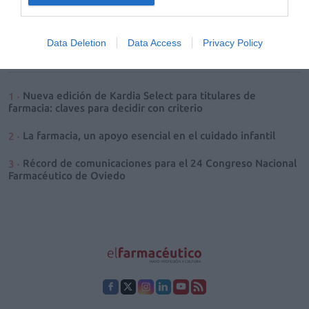
contaminación manual seguida de
autoinoculación.
Data Deletion
Data Access
Privacy Policy
Lo más leído
Nueva edición de Kardia Select para titulares de
farmacia: claves para decidir con criterio
La farmacia, un apoyo esencial en el cuidado infantil
Récord de comunicaciones para el 24 Congreso Nacional
Farmacéutico de Oviedo