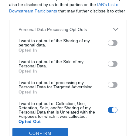
26/01/2024
also be disclosed by us to third parties on the
IAB’s List of
"La atención protocolizada y planificada de
Downstream Participants
that may further disclose it to other
los síntomas leves y moderados que cursan
de forma autolimitada y que no requieren
third parties.
atención médica permitiría canalizar una
parte de la carga asistencial que se
Personal Data Processing Opt Outs
concentra en los centros de salud"
I want to opt-out of the Sharing of my
personal data.
La huella microbiana y nuestra salud
Opted In
respiratoria
Noticias y novedades
Redacción
I want to opt-out of the Sale of my
24/03/2020
Personal Data.
Opted In
Las infecciones respiratorias, en particular
las de origen vírico, son especialmente
frecuentes durante los meses más fríos,
I want to opt-out of processing my
Personal Data for Targeted Advertising.
aunque podemos sufrirlas todo el año. El
Opted In
resfriado común y el síndrome gripal
evolucionan favorablemente en pocos días
en prácticamente todos los casos. El
I want to opt-out of Collection, Use,
principal mecanismo de transmisión de la
Retention, Sale, and/or Sharing of my
mayoría de las infecciones respiratorias
Personal Data that Is Unrelated with the
Purposes for which it was collected.
agudas es a través de las gotas de saliva que
eliminamos de manera espontánea al
Opted Out
respirar y al hablar. También se pueden
transmitir por contacto, como la
CONFIRM