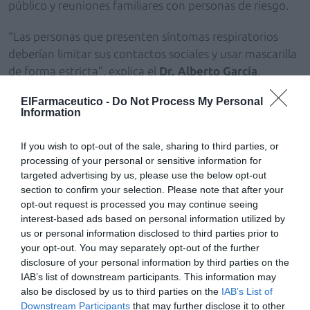
público y reuniones familiares con personas de riesgo.
“Las personas que presenten síntomas respiratorios
deberían limitar sus contactos sociales y usar mascarilla
de forma estricta”, explica el
Dr. Alberto García
,
coordinador del Grupo de Inmunización del Paciente
ElFarmaceutico -
Do Not Process My Personal
Respiratorio de SEPAR
.
Information
2. La vacunación es nuestra principal aliada
If you wish to opt-out of the sale, sharing to third parties, or
Las vacunas frente a la gripe, la COVID-19 y otros
processing of your personal or sensitive information for
patógenos respiratorios (como el neumococo o el
targeted advertising by us, please use the below opt-out
virus respiratorio sincitial) reducen las infecciones
section to confirm your selection. Please note that after your
opt-out request is processed you may continue seeing
graves, los ingresos hospitalarios y sus
interest-based ads based on personal information utilized by
complicaciones.
us or personal information disclosed to third parties prior to
your opt-out. You may separately opt-out of the further
SEPAR recomienda revisar el calendario vacunal
disclosure of your personal information by third parties on the
especialmente en mayores de 60 años, pacientes
IAB’s list of downstream participants. This information may
respiratorios crónicos, embarazadas, profesionales
also be disclosed by us to third parties on the
IAB’s List of
Downstream Participants
that may further disclose it to other
sanitarios, personas con comorbilidades y convivientes