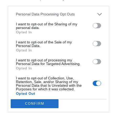
third parties.
de personas vulnerables.
Personal Data Processing Opt Outs
3. Las medidas complementarias suman y
protegen
I want to opt-out of the Sharing of my
personal data.
Según el
Dr. Francisco Sanz
, también
coordinador del
Opted In
Grupo de Inmunización del Paciente Respiratorio de
I want to opt-out of the Sale of my
SEPAR
, “ventilar espacios, evitar reuniones si se
Personal Data.
presentan síntomas, lavar las manos con frecuencia y
Opted In
priorizar actividades al aire libre cuando sea posible son
I want to opt-out of processing my
acciones sencillas que disminuyen de manera
Personal Data for Targeted Advertising.
Opted In
significativa la circulación de virus respiratorios”.
I want to opt-out of Collection, Use,
Retention, Sale, and/or Sharing of my
Añadir
El Farmacéutico
como fuente preferida
Personal Data that Is Unrelated with the
Purposes for which it was collected.
de Google de forma gratuita
Opted Out
Mantente informado con las últimas noticias de actualidad.
ACTIVAR AHORA
CONFIRM