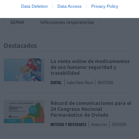
Tags
Data Deletion
Data Access
Privacy Policy
SEPAR
infecciones respiratorias
Destacados
La venta online de medicamentos
de uso humano: seguridad y
trazabilidad
DIGITAL
Isabel Marín Moral
28/07/2026
Récord de comunicaciones para el
24 Congreso Nacional
Farmacéutico de Oviedo
NOTICIAS Y NOVEDADES
Redacción
31/07/2026