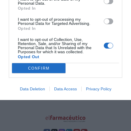
20/03/2024
Personal Data.
Opted In
Infarma Madrid 2024 abre sus
I want to opt-out of processing my
puertas y se consolida como el
Personal Data for Targeted Advertising.
congreso y salón de referencia de la
Opted In
farmacia
I want to opt-out of Collection, Use,
Noticias y novedades
Redacción
Retention, Sale, and/or Sharing of my
18/03/2024
Personal Data that Is Unrelated with the
Purposes for which it was collected.
Opted Out
1
2
3
4
5
6
7
…
15
CONFIRM
Lo más leído
Data Deletion
Data Access
Privacy Policy
No se han encontrado artículos