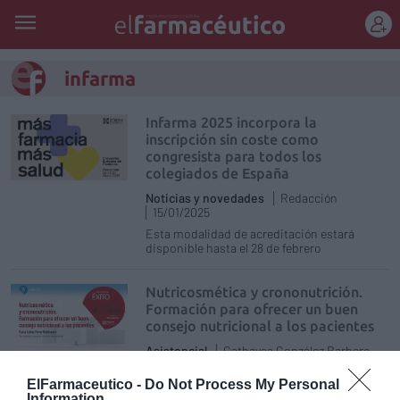
REGÍSTRATE
infarma
Infarma 2025 incorpora la
inscripción sin coste como
congresista para todos los
colegiados de España
Noticias y novedades
Redacción
15/01/2025
Esta modalidad de acreditación estará
disponible hasta el 28 de febrero
Nutricosmética y crononutrición.
Formación para ofrecer un buen
consejo nutricional a los pacientes
Asistencial
Cathaysa González Barbero
17/04/2024
ElFarmaceutico -
Do Not Process My Personal
Information