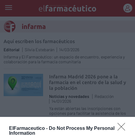
REGÍSTRATE
infarma
Aquí escriben los farmacéuticos
Editorial
Silvia Estebarán
14/03/2026
Infarma y El Farmacéutico: un espacio de encuentro, experiencia y
colaboración para la farmacia comunitaria
Infarma Madrid 2026 pone a la
farmacia en el centro de la salud y
la población
Noticias y novedades
Redacción
14/01/2026
Ya están abiertas las inscripciones con
opciones para facilitar la asistencia de los
equipos
ElFarmaceutico -
Do Not Process My Personal
La importancia de reconocer y dar
Information