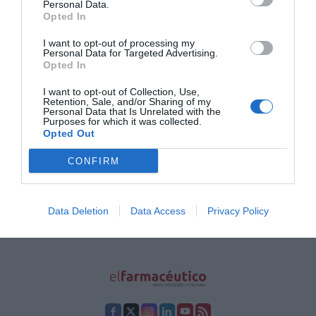
Personal Data.
Opted In
Virtudes Roig: “Somos algo más que
I want to opt-out of processing my
dispensadores de recetas, somos
Personal Data for Targeted Advertising.
prescriptores de hábitos
Opted In
saludables”
Noticias y novedades
Redacción
I want to opt-out of Collection, Use,
Retention, Sale, and/or Sharing of my
27/03/2025
Personal Data that Is Unrelated with the
Purposes for which it was collected.
Opted Out
1
2
3
4
5
…
15
CONFIRM
Lo más leído
Data Deletion
Data Access
Privacy Policy
No se han encontrado artículos