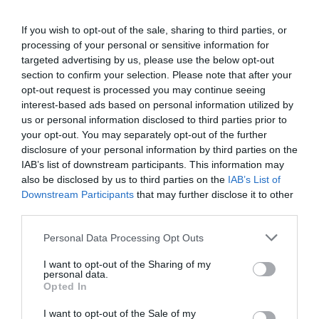
visibilidad al equipo de la oficina de
farmacia
If you wish to opt-out of the sale, sharing to third parties, or
Noticias y novedades
Redacción
processing of your personal or sensitive information for
07/04/2025
targeted advertising by us, please use the below opt-out
section to confirm your selection. Please note that after your
Formular y dispensar cannabis
opt-out request is processed you may continue seeing
medicinal en farmacia comunitaria,
interest-based ads based on personal information utilized by
clave para un mejor seguimiento
us or personal information disclosed to third parties prior to
farmacoterapéutico del paciente
your opt-out. You may separately opt-out of the further
Noticias y novedades
Redacción
disclosure of your personal information by third parties on the
07/04/2025
IAB’s list of downstream participants. This information may
also be disclosed by us to third parties on the
IAB’s List of
Downstream Participants
Infarma Barcelona 2025 cierra con
that may further disclose it to other
21.500 asistentes por día y duplica
third parties.
el número de congresistas
Personal Data Processing Opt Outs
Noticias y novedades
Redacción
28/03/2025
I want to opt-out of the Sharing of my
La 35 edición, más participativa, sostenible
personal data.
e innovadora, vuelve a ser un importante
Opted In
punto de referencia y encuentro del sector.
Infarma Madrid 2026 tendrá lugar los días 24,
I want to opt-out of the Sale of my
25 y 26 de marzo del próximo año