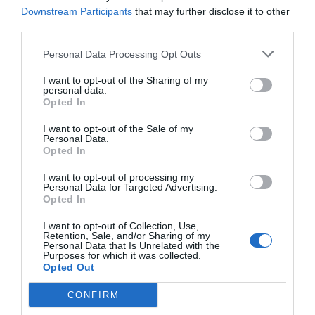
resultados de la farmacia
Downstream Participants
that may further disclose it to other
third parties.
Noticias y novedades
Redacción
16/01/2015
Personal Data Processing Opt Outs
La revista El Farmacéutico, en colaboración
con la escuela de negocios ESADE, ha
organizado los días 23 y 24 de enero en
I want to opt-out of the Sharing of my
Madrid el curso «¿Cómo mejorar la gestión
personal data.
de mi oficina de farmacia? Gestión por
Opted In
indicadores», que tiene como finalidad
explicar qué herramientas debe trabajar el
I want to opt-out of the Sale of my
farmacéutico para mejorar los resultados de
Personal Data.
su oficina de farmacia.
Opted In
I want to opt-out of processing my
«Trabajar con indicadores, poder medir lo que haces, es
Personal Data for Targeted Advertising.
fundamental»
Opted In
Entrevistas
Redacción
18/11/2014
I want to opt-out of Collection, Use,
La crisis está castigando también a las farmacias y la falta de
Retention, Sale, and/or Sharing of my
resultados está llevando a muchos farmacéuticos a cuestionarse su
Personal Data that Is Unrelated with the
modelo de negocio/servicio debido a la insatisfacción profesional,
Purposes for which it was collected.
empresarial y, en algún caso, vital que padecen. Hablamos de estos
Opted Out
temas con Rosalía Larrey, directora del curso «¿Cómo mejorar la
gestión de mi oficina de farmacia? Gestión por indicadores»,
CONFIRM
organizado por ESADE, en colaboración con El Farmacéutico.