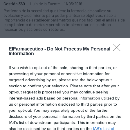
Gestión 360
Luis de la Fuente
11/05/2016
Partiendo de la necesidad que tiene la farmacia de analizar su
evolución y crecimiento para poder plantearse objetivos, nace la
importancia de establecer parámetros que nos faciliten el análisis del
cumplimiento de metas y permitan implementar los cambios
necesarios y acciones correctoras.
Los farmacéuticos valoran
positivamente la gestión por
ElFarmaceutico -
Do Not Process My Personal
Information
indicadores como herramienta para
mejorar los resultados de la
farmacia
If you wish to opt-out of the sale, sharing to third parties, or
Noticias y novedades
Redacción
processing of your personal or sensitive information for
11/02/2015
targeted advertising by us, please use the below opt-out
El curso «¿Cómo mejorar la gestión de mi
section to confirm your selection. Please note that after your
oficina de farmacia? Gestión por
opt-out request is processed you may continue seeing
indicadores», organizado por ESADE en
interest-based ads based on personal information utilized by
colaboración con El Farmacéutico los
pasados 23 y 24 de enero, finalizó con un
us or personal information disclosed to third parties prior to
notable éxito de asistencia y de resultados.
your opt-out. You may separately opt-out of the further
disclosure of your personal information by third parties on the
La gestión por indicadores, una
IAB’s list of downstream participants. This information may
apuesta segura para mejorar los
also be disclosed by us to third parties on the
IAB’s List of