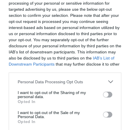
10/10/2022
processing of your personal or sensitive information for
targeted advertising by us, please use the below opt-out
section to confirm your selection. Please note that after your
Medicamento Accesible PLUS se
opt-out request is processed you may continue seeing
renueva
interest-based ads based on personal information utilized by
Noticias y novedades
Redacción
us or personal information disclosed to third parties prior to
05/06/2019
your opt-out. You may separately opt-out of the further
Medicamento Accesible PLUS, aplicación
disclosure of your personal information by third parties on the
para dispositivos móviles con información
accesible sobre medicamentos, tiene una
IAB’s list of downstream participants. This information may
nueva versión más completa y más fácil de
also be disclosed by us to third parties on the
IAB’s List of
usar. Esta app, desarrollada en 2014 por el
Downstream Participants
that may further disclose it to other
Consejo General de Farmacéuticos,
Fundación ONCE y Fundación Vodafone
third parties.
España, facilita a los ciudadanos la consulta
de información actualizada sobre los
Personal Data Processing Opt Outs
medicamentos, entre otros, mediante la
captura del código de barras y de un modo
I want to opt-out of the Sharing of my
totalmente accesible para garantizar la
personal data.
comprensión de la misma
Opted In
independientemente del tipo de
discapacidad del usuario.
I want to opt-out of the Sale of my
Personal Data.
Consejo General de Farmacéuticos,
Opted In
Fundación ONCE y Fundación