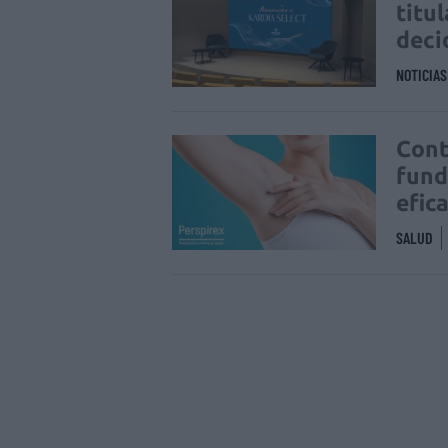
titu
deci
NOTICIA
Cont
fund
efic
SALUD