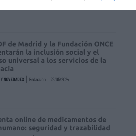
Salud auditiva
OF de Madrid y la Fundación ONCE
ntarán la inclusión social y el
so universal a los servicios de la
acia
S Y NOVEDADES
Redacción
29/05/2024
enta online de medicamentos de
humano: seguridad y trazabilidad