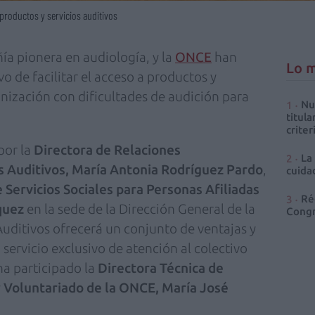
 productos y servicios auditivos
ía pionera en audiología, y la
ONCE
han
Lo m
o de facilitar el acceso a productos y
ganización con dificultades de audición para
Nu
titula
criter
por la
Directora de Relaciones
La
os Auditivos, María Antonia Rodríguez Pardo
,
cuidad
 Servicios Sociales para Personas Afiliadas
Ré
quez
en la sede de la Dirección General de la
Congr
uditivos ofrecerá un conjunto de ventajas y
servicio exclusivo de atención al colectivo
a participado la
Directora Técnica de
y Voluntariado de la ONCE, María José