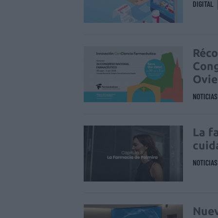
DIGITAL
Réco
Cong
Ovi
NOTICIA
La f
cuid
NOTICIA
Nuev