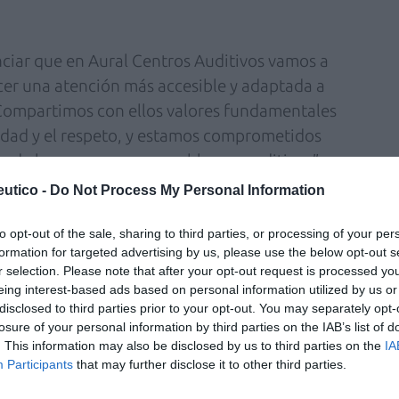
iar que en Aural Centros Auditivos vamos a
cer una atención más accesible y adaptada a
 Compartimos con ellos valores fundamentales
ridad y el respeto, y estamos comprometidos
da de las personas con problemas auditivos”,
guez.
utico -
Do Not Process My Personal Information
 “en la ONCE tenemos muchas personas con
to opt-out of the sale, sharing to third parties, or processing of your per
10% de nuestra población afiliada, y, entre
formation for targeted advertising by us, please use the below opt-out s
r selection. Please note that after your opt-out request is processed y
as con sordoceguera. La salud auditiva es
eing interest-based ads based on personal information utilized by us or
, entre otras dificultades, evita situaciones
disclosed to third parties prior to your opt-out. You may separately opt-
 Valoramos muy positivamente poder ir de la
losure of your personal information by third parties on the IAB’s list of
. This information may also be disclosed by us to third parties on the
IA
, que destaca por sus estándares de
Participants
that may further disclose it to other third parties.
omo en servicio, y que ofrece un servicio muy