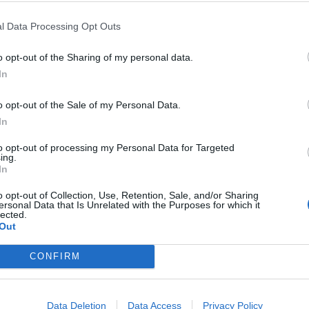
e”.
l Data Processing Opt Outs
ños de historia, destaca por sus estándares
a como en servicio, un aspecto esencial a
o opt-out of the Sharing of my personal data.
ciente para garantizar una audición de
In
compañía, cuentan con los productos auditivos
o opt-out of the Sale of my Personal Data.
ofesionales altamente cualificados que
In
alizado a cada paciente.
to opt-out of processing my Personal Data for Targeted
ing.
In
fuente preferida de Google
ACTIVAR AHORA
o opt-out of Collection, Use, Retention, Sale, and/or Sharing
ticias de actualidad.
ersonal Data that Is Unrelated with the Purposes for which it
lected.
Out
CONFIRM
Data Deletion
Data Access
Privacy Policy