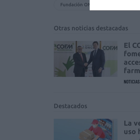
Fundación ONCE
Aural
Otras noticias destacadas
El C
fome
acce
farm
NOTICIA
Destacados
La v
uso 