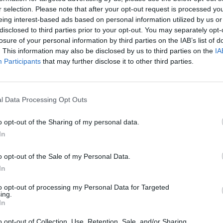
r selection. Please note that after your opt-out request is processed y
eing interest-based ads based on personal information utilized by us or
disclosed to third parties prior to your opt-out. You may separately opt-
losure of your personal information by third parties on the IAB’s list of
. This information may also be disclosed by us to third parties on the
IA
Participants
that may further disclose it to other third parties.
 Maestre, nuevo
F de Huelva
l Data Processing Opt Outs
do
05/04/2019
o opt-out of the Sharing of my personal data.
ado Martínez ha dejado de ser el presidente del COF de
In
r se presentó una única candidatura de consenso,
re. La celebración de estos comicios se ha enmarcado
o opt-out of the Sale of my Personal Data.
ablecido en las corporaciones farmacéuticas andaluzas,
In
el cargo para el próximo 25 de abril.
to opt-out of processing my Personal Data for Targeted
ing.
C Andalucía y el COF de Huelva
In
borarán en formación e investigación
o opt-out of Collection, Use, Retention, Sale, and/or Sharing