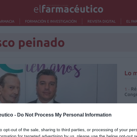
ARMACIA
FORMACIÓN E INVESTIGACIÓN
REVISTA DIGITAL
EL FA
sco peinado
Lo m
Ré
Congr
utico -
Do Not Process My Personal Information
to opt-out of the sale, sharing to third parties, or processing of your per
formation for targeted advertising by us, please use the below opt-out s