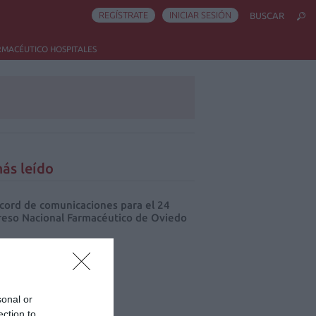
REGÍSTRATE
INICIAR SESIÓN
BUSCAR
RMACÉUTICO HOSPITALES
ás leído
cord de comunicaciones para el 24
eso Nacional Farmacéutico de Oviedo
sonal or
ection to