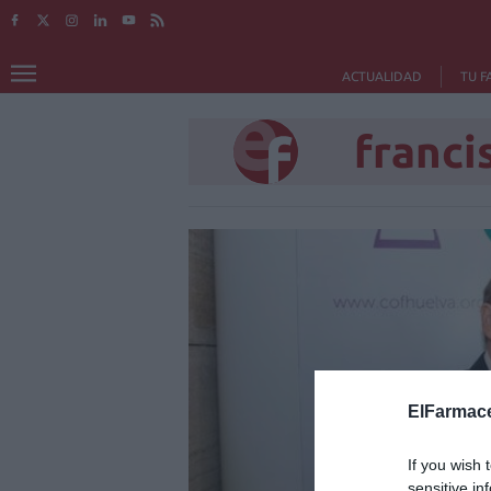
ACTUALIDAD
TU F
franci
ElFarmace
If you wish 
sensitive in