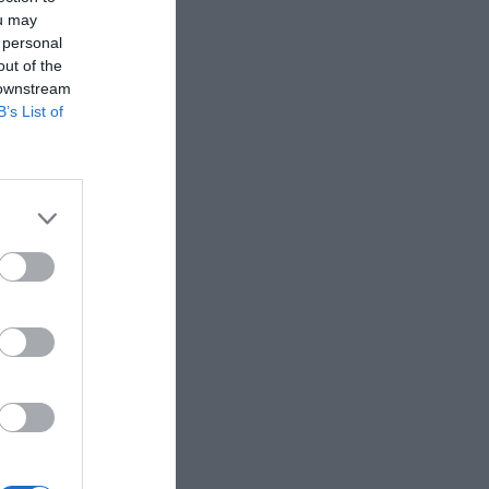
ou may
 personal
out of the
 downstream
B’s List of