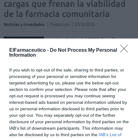
cargas que frenan la viabilidad
de la farmacia comunitaria
Noticias y novedades
Redacción
07/10/2025
La V edición del FEFE One Day pone
en valor la receta electrónica y la IA
ElFarmaceutico -
Do Not Process My Personal
como claves para el avance del
Information
sector
Noticias y novedades
Redacción
If you wish to opt-out of the sale, sharing to third parties, or
15/10/2024
processing of your personal or sensitive information for
targeted advertising by us, please use the below opt-out
FEFE reclama un papel más
section to confirm your selection. Please note that after your
relevante de la farmacia para
opt-out request is processed you may continue seeing
aligerar la carga de los hospitales y
interest-based ads based on personal information utilized by
las listas de espera
us or personal information disclosed to third parties prior to
Noticias y novedades
Redacción
your opt-out. You may separately opt-out of the further
09/05/2024
disclosure of your personal information by third parties on the
IAB’s list of downstream participants. This information may
Redes sociales e inteligencia
also be disclosed by us to third parties on the
IAB’s List of
artificial, temas protagonistas de la