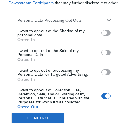
Downstream Participants
that may further disclose it to other
IV edición del FEFE ONEday
third parties.
Noticias y novedades
Redacción
27/10/2023
Personal Data Processing Opt Outs
I want to opt-out of the Sharing of my
El desabastecimiento, eje central
personal data.
del FEFE One Day celebrado en Las
Opted In
Palmas de Gran Canaria
Noticias y novedades
Redacción
I want to opt-out of the Sale of my
Personal Data.
01/06/2023
Opted In
FEFE propone que el medicamento
I want to opt-out of processing my
sea más accesible para el paciente y
Personal Data for Targeted Advertising.
Opted In
no tenga que ir al hospital para
obtenerlo
I want to opt-out of Collection, Use,
Noticias y novedades
Redacción
Retention, Sale, and/or Sharing of my
30/03/2023
Personal Data that Is Unrelated with the
Purposes for which it was collected.
Conclusiones FEFE ONEDAY en Murcia
Opted Out
CONFIRM
Luis de Palacio pide que se revisen
los precios de los medicamentos