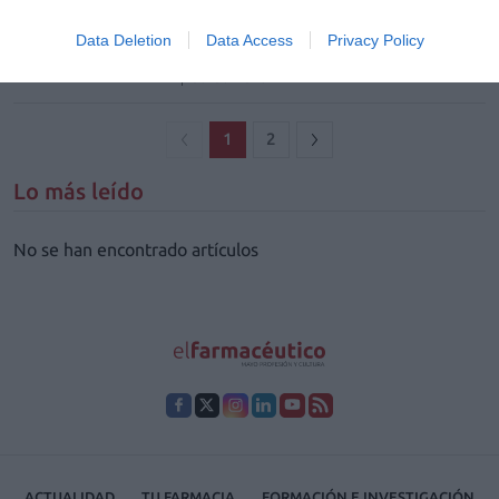
más baratos para evitar
desabastecimientos
Data Deletion
Data Access
Privacy Policy
Noticias y novedades
Redacción
03/03/2023
1
2
Lo más leído
No se han encontrado artículos
ACTUALIDAD
TU FARMACIA
FORMACIÓN E INVESTIGACIÓN