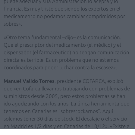
puede adecuar y si la Administración lo acepta y lo
financia. Es muy triste que siendo los expertos en el
medicamento no podamos cambiar comprimidos por
sobres».
«Otro tema fundamental –dijo– es la comunicación.
Que el prescriptor del medicamento (el médico) y el
dispensador (el farmacéutico) no tengan comunicación
directa es terrible. Es un problema que no estemos
coordinados para poder luchar contra la escasez».
Manuel Valido Torres
, presidente COFARCA, explicó
que «en Cofarca llevamos trabajando con problemas de
suministros desde 2005, pero estos problemas se han
ido agudizando con los años. La única herramienta que
tenemos en Canarias es “sobrestockarnos”. Aquí
solemos tener 30 días de stock. El decalaje o el servicio
en Madrid es 1/2 días y en Canarias de 10/12». «Existe a
nivel mundial –añadió– un problema de concentración.