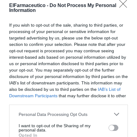
ElFarmaceutico -
Do Not Process My Personal
Cada vez hay menos fabricantes de todo y si baja la
Information
oferta se encarecen los precios de todo: los
medicamentos, los envases, la logística… y todo se
If you wish to opt-out of the sale, sharing to third parties, or
concentra en pocas manos y a menor oferta mayores
processing of your personal or sensitive information for
precios. Debemos incidir en el control del listado de
targeted advertising by us, please use the below opt-out
medicamentos disponibles e incentivar la industria
section to confirm your selection. Please note that after your
opt-out request is processed you may continue seeing
nacional».
interest-based ads based on personal information utilized by
us or personal information disclosed to third parties prior to
Rodolfo Ríos
, jefe del servicio de Ordenación
your opt-out. You may separately opt-out of the further
Farmacéutica de Canarias, señaló que «la formulación
disclosure of your personal information by third parties on the
magistral es una alternativa válida en casos concretos,
IAB’s list of downstream participants. This information may
pero el problema de la falta de medicamentos es un
also be disclosed by us to third parties on the
IAB’s List of
Downstream Participants
that may further disclose it to other
problema de toda Europa. Desde la COVID nos hemos
third parties.
dado cuenta de que tenemos una dependencia severa
de China e India, en todos los ámbitos». Abundó en la
Personal Data Processing Opt Outs
idea de que «un desabastecimiento no es una falta
I want to opt-out of the Sharing of my
puntual de un medicamento, sino cuando la cantidad
personal data.
de un producto en el mercado no es suficiente para la
Opted In