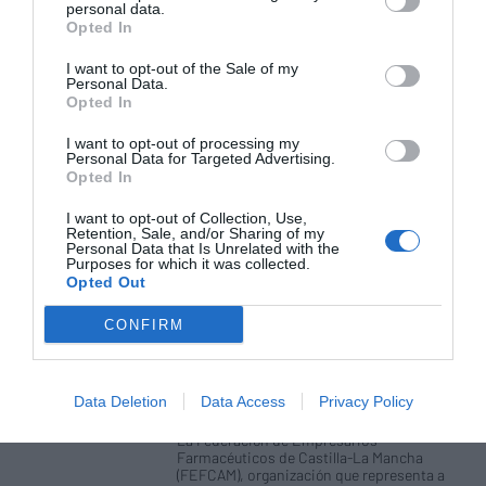
personal data.
Opted In
Los pagos sin contacto físico llegan
a las farmacias de Castilla-La
I want to opt-out of the Sale of my
Mancha
Personal Data.
Opted In
Noticias y novedades
Redacción
16/06/2020
I want to opt-out of processing my
La Federación de Empresarios
Personal Data for Targeted Advertising.
Farmacéuticos de Castilla-La Mancha
Opted In
(FEFCAM) ha rubricado hoy un acuerdo de
colaboración con la aplicación de pagos
I want to opt-out of Collection, Use,
móvil Verse, aprobada por el Banco de
Retention, Sale, and/or Sharing of my
España, para hacer aún más seguros y
Personal Data that Is Unrelated with the
sencillos los pagos en las oficinas de
Purposes for which it was collected.
farmacia.
Opted Out
#SaludsinBulos y FEFCAM publican
CONFIRM
el primer listado de webs fiables
creadas por farmacéuticos
Noticias y novedades
Redacción
Data Deletion
Data Access
Privacy Policy
30/10/2019
La Federación de Empresarios
Farmacéuticos de Castilla-La Mancha
(FEFCAM), organización que representa a