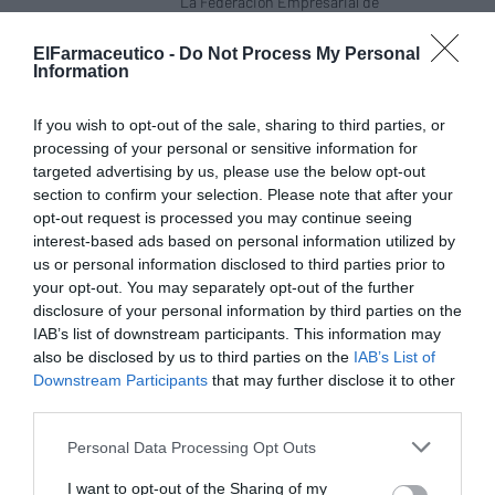
La Federación Empresarial de
Farmacéuticos de Castilla-La Mancha
(FEFCAM) ha realizado la encuesta “¿Cómo ha
ElFarmaceutico -
Do Not Process My Personal
afectado la pandemia a las oficinas de
Information
farmacia de Castilla-La Mancha?”, efectuada
de forma online y contestada de forma
anónima por 91 oficinas de farmacia, con el
objetivo de conocer el sentir de las
If you wish to opt-out of the sale, sharing to third parties, or
farmacias comunitarias de la región.
processing of your personal or sensitive information for
targeted advertising by us, please use the below opt-out
section to confirm your selection. Please note that after your
Los farmacéuticos de Castilla-La
Mancha impulsan una campaña para
opt-out request is processed you may continue seeing
ayudar a los pacientes con
interest-based ads based on personal information utilized by
enfermedades raras
us or personal information disclosed to third parties prior to
your opt-out. You may separately opt-out of the further
Noticias y novedades
Redacción
03/12/2020
disclosure of your personal information by third parties on the
IAB’s list of downstream participants. This information may
La Federación de Empresarios
Farmacéuticos de Castilla-La Mancha
also be disclosed by us to third parties on the
IAB’s List of
(FEFCAM) y la aplicación de pagos móvil
Downstream Participants
that may further disclose it to other
Verse, en colaboración con el Instituto de
third parties.
Investigación y Desarrollo Social de
Enfermedades poco Frecuentes o Raras
(INDEPF), han iniciado hoy la campaña
Personal Data Processing Opt Outs
solidaria navideña «No sin cuidados en
poco frecuentes».
I want to opt-out of the Sharing of my