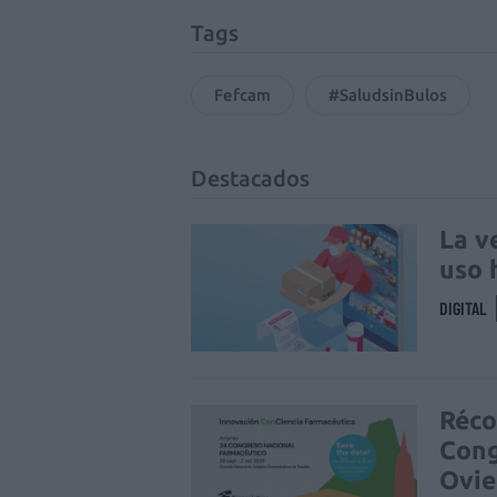
Tags
Fefcam
#SaludsinBulos
Destacados
La v
uso 
DIGITAL
Réco
Cong
Ovi