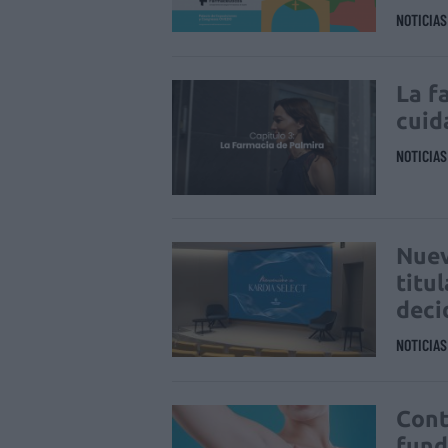
NOTICIA
La f
cuid
NOTICIA
Nuev
titu
deci
NOTICIA
Cont
fund