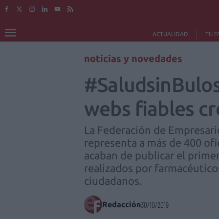
ACTUALIDAD
TU F
noticias y novedades
#SaludsinBulos
webs fiables c
La Federación de Empresari
representa a más de 400 ofi
acaban de publicar el primer
realizados por farmacéuticos
ciudadanos.
Redacción
30/10/2019