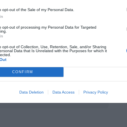
 red de cazabulos de #SaludsinBulos y se han
o opt-out of the Sale of my Personal Data.
r en los últimos años en desmontar mitos y
In
to opt-out of processing my Personal Data for Targeted
ing.
ordinador de #SaludsinBulos, «desde la
In
gativa muy necesaria en salud y algunos
o opt-out of Collection, Use, Retention, Sale, and/or Sharing
 divulgación a la Red con contenidos
ersonal Data that Is Unrelated with the Purposes for which it
lected.
ción, que ha crecido en los últimos años. Se
Out
s para educar en salud y que los ciudadanos
CONFIRM
que en doctor Google».
fuente preferida de Google
Data Deletion
Data Access
Privacy Policy
ACTIVAR AHORA
ticias de actualidad.