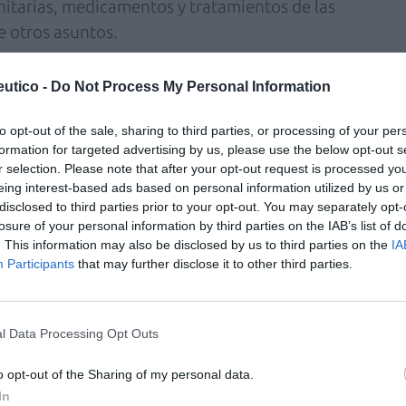
anitarias, medicamentos y tratamientos de las
e otros asuntos.
te de FEFCAM, «el farmacéutico, como el
utico -
Do Not Process My Personal Information
ente, debe ejercer una labor fundamental de
ia. Las webs que componen nuestra lista
to opt-out of the sale, sharing to third parties, or processing of your per
te sentido y son recomendables para todos
formation for targeted advertising by us, please use the below opt-out s
r selection. Please note that after your opt-out request is processed y
emos de evitar que muchas personas acudan a
eing interest-based ads based on personal information utilized by us or
ivulgadores de bulos, para buscar información
disclosed to third parties prior to your opt-out. You may separately opt-
tos o consejos de salud», añade.
losure of your personal information by third parties on the IAB’s list of
. This information may also be disclosed by us to third parties on the
IA
Participants
that may further disclose it to other third parties.
Colegio de Farmacéuticos de Sevilla y el
iales de Farmacéuticos aparecen en el listado
l Data Processing Opt Outs
inBulos, además de farmacéuticas con gran
pularidad como Marián García, la boticaria
o opt-out of the Sharing of my personal data.
 autora del blog La botica de Teté. Ambas
In