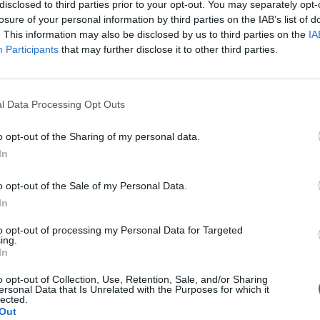
disclosed to third parties prior to your opt-out. You may separately opt-
EFE afirma que a las farmacias les
losure of your personal information by third parties on the IAB’s list of
. This information may also be disclosed by us to third parties on the
IA
descontado 2.457 millones de euros
Participants
that may further disclose it to other third parties.
inco años
as y novedades
Redacción
09/07/2015
armacias españolas les han descontado 2.457 millones
l Data Processing Opt Outs
s en cinco años como consecuencia del acuerdo
 alcanzado entre Farmaindustria, Fedifar y Consejo
o opt-out of the Sharing of my personal data.
 de Colegios de Farmacéuticos para aplicar los
In
tos del RDL 8/2010. Sin este convenio, declarado ahora
por el Tribunal Supremo, a las farmacias les hubieran
ado sólo 459 millones.
o opt-out of the Sale of my Personal Data.
In
camentos volvió a aumentar
to opt-out of processing my Personal Data for Targeted
ing.
In
/02/2015
o opt-out of Collection, Use, Retention, Sale, and/or Sharing
tar en 2014 tras varios años de fuerte contracción,
ersonal Data that Is Unrelated with the Purposes for which it
. Aunque la tendencia ha cambiado, se trata de una
lected.
a de los índices registrados en 2008, según explica el
Out