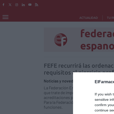
ACTUALIDAD
TU F
federa
espano
FEFE recurrirá las orden
requisitos al ejercicio pr
Noticias y novedades
Redacción
18
ElFarmace
La Federación Empresarial de Farmacéut
que trate de imponer nuevos requisitos a
If you wish 
acreditaciones para la dispensación de 
sensitive in
Para la Federación, el título universitari
confirm you
funciones.
continue se