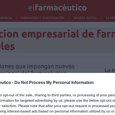
ARMACIA
FORMACIÓN E INVESTIGACIÓN
REVISTA DIGITAL
EL FA
cion empresarial de far
les
aciones que impongan nuevos
Lo m
ofesional del farmacéutico
/09/2015
utico -
Do Not Process My Personal Information
Ré
icos Españoles (FEFE) recurrirá cualquier ordenación
Congr
l ejercicio profesional del farmacéutico, tales como
to opt-out of the sale, sharing to third parties, or processing of your per
los Sistemas de Dispensación Personalizados (SPD).
formation for targeted advertising by us, please use the below opt-out s
o ya habilita al farmacéutico para ejercer todas sus
r selection. Please note that after your opt-out request is processed y
eing interest-based ads based on personal information utilized by us or