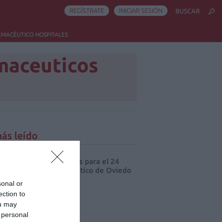
REGÍSTRATE
INICIAR SESIÓN
BUSCAR
RMACÉUTICO HOSPITALES
maceuticos
ás leído
cord de comunicaciones para el 24
eso Nacional Farmacéutico de Oviedo
sonal or
ection to
ou may
 personal