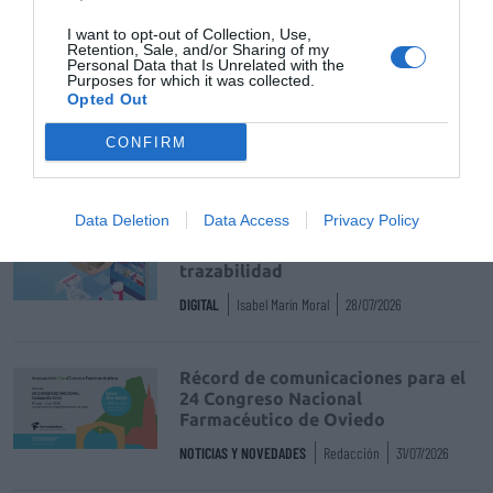
I want to opt-out of Collection, Use,
Observatorio del Medicamento
FEFE
Retention, Sale, and/or Sharing of my
Personal Data that Is Unrelated with the
Purposes for which it was collected.
federacion empresarial de farmaceuticos espanoles
Opted Out
CONFIRM
Destacados
Data Deletion
Data Access
Privacy Policy
La venta online de medicamentos
de uso humano: seguridad y
trazabilidad
DIGITAL
Isabel Marín Moral
28/07/2026
Récord de comunicaciones para el
24 Congreso Nacional
Farmacéutico de Oviedo
NOTICIAS Y NOVEDADES
Redacción
31/07/2026