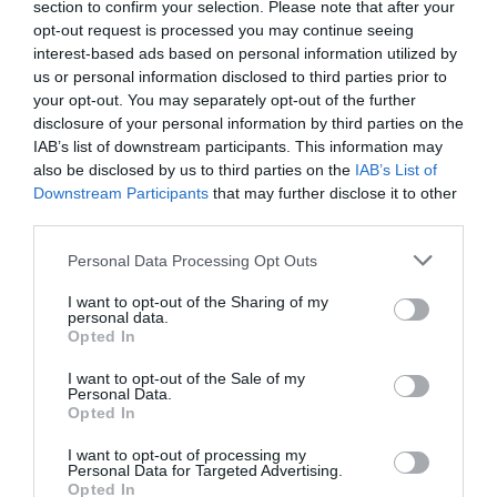
comunidades autónomas, este mes es el turno de
section to confirm your selection. Please note that after your
opt-out request is processed you may continue seeing
Murcia. En dicha comunidad se ha producido una fuerte
interest-based ads based on personal information utilized by
reducción de la demanda entre los años 2012 y 2013,
us or personal information disclosed to third parties prior to
superior en el último año a la media nacional. En cuanto
your opt-out. You may separately opt-out of the further
al número de recetas per cápita, es también superior a
disclosure of your personal information by third parties on the
la media nacional.
IAB’s list of downstream participants. This information may
also be disclosed by us to third parties on the
IAB’s List of
Por último, las previsiones a corto plazo señalan que en
Downstream Participants
that may further disclose it to other
enero y febrero puede aumentar el consumo, influido
third parties.
por el bajo impacto de los nuevos precios de referencia
y por un moderado aumento de la demanda.
Personal Data Processing Opt Outs
I want to opt-out of the Sharing of my
personal data.
Añadir
El Farmacéutico
como fuente preferida
Opted In
de Google de forma gratuita
Mantente informado con las últimas noticias de actualidad.
I want to opt-out of the Sale of my
ACTIVAR AHORA
Personal Data.
Opted In
I want to opt-out of processing my
Personal Data for Targeted Advertising.
Tags
Opted In