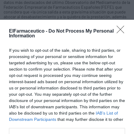
datos más destacados del último Observatorio del Medicamento de la
Federación Empresarial de Farmacéuticos Españoles (FEFE), que
considera que «la única salida a esta gravísima situación que puede
abocar al desabastecimiento y a la quiebra de la prestación, además
de afectar a la viabilidad individual de las farmacias y demás agentes
del sector, es que se produzca el aval del Estado».
ElFarmaceutico -
Do Not Process My Personal
Information
Las modelos y la realidad
Raúl Guerra Garrido
28/10/2011
If you wish to opt-out of the sale, sharing to third parties, or
processing of your personal or sensitive information for
targeted advertising by us, please use the below opt-out
Incertidumbre sobre el plazo de pago de Sanitat a las
section to confirm your selection. Please note that after your
farmacias valencianas
opt-out request is processed you may continue seeing
Noticias y novedades
Redacción
21/09/2011
interest-based ads based on personal information utilized by
La incertidumbre se cierne sobre el plazo de cobro de las facturas que
us or personal information disclosed to third parties prior to
la Administración valenciana ha de abonar mensualmente a las
your opt-out. You may separately opt-out of the further
farmacias de esta comunidad. La prensa local se ha hecho eco en
reiteradas ocasiones de que la Conselleria de Sanitat, dirigida desde
disclosure of your personal information by third parties on the
el pasado mes de junio por Luis Rosado, se ha visto empujada por el
IAB’s list of downstream participants. This information may
departamento autonómico de Hacienda a ampliar el periodo hasta los
also be disclosed by us to third parties on the
IAB’s List of
90 días, plazo que es visto como inasumible por los colegios oficiales
de Alicante, Castellón y Valencia.
Downstream Participants
that may further disclose it to other
third parties.
Castilla-La Mancha: el Gobierno abona 12 millones de