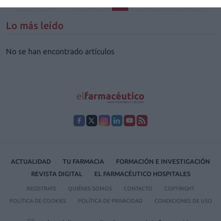
1
…
7
8
9
10
11
12
Lo más leído
No se han encontrado artículos
ACTUALIDAD
TU FARMACIA
FORMACIÓN E INVESTIGACIÓN
REVISTA DIGITAL
EL FARMACÉUTICO HOSPITALES
REGÍSTRATE
QUIÉNES SOMOS
CONTACTO
COPYRIGHT
POLÍTICA DE COOKIES
POLÍTICA DE PRIVACIDAD
CONDICIONES DE USO