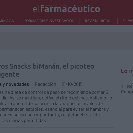
ARMACIA
FORMACIÓN E INVESTIGACIÓN
REVISTA DIGITAL
EL FA
os Snacks biManán, el picoteo
Lo m
ligente
as y novedades
Redacción
21/10/2015
Ré
 una dieta de control de peso se recomienda comer 5
Congr
l día. Así se mantiene activo el ritmo del metabolismo, lo
lita la quema de calorías, a la vez que los niveles de
permanecen estables, esencial para evitar el hambre y
acones peligrosos y, por tanto, respetar el total de
orías diarias permitidas.