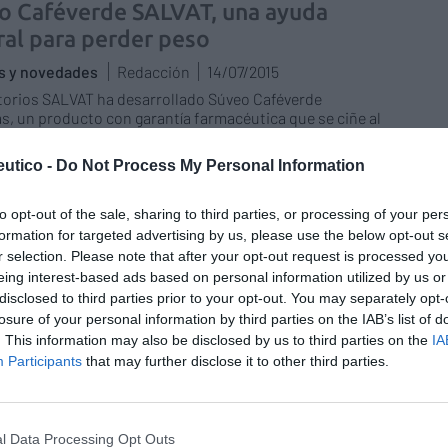
o Caféverde SALVAT, una ayuda
ral para perder peso
as y novedades
Redacción
14/07/2015
orios SALVAT ha desarrollado Súveo Caféverde
s, un producto con garantía farmacéutica que se ciñe al
técnico y científico descrito en los últimos estudios
l extracto de café verde, que demuestran la eficacia de
utico -
Do Not Process My Personal Information
tracto rico en ácido clorogénico como ayuda para
r y controlar el sobrepeso.
to opt-out of the sale, sharing to third parties, or processing of your per
formation for targeted advertising by us, please use the below opt-out s
a saludable para la prevención del
r selection. Please note that after your opt-out request is processed y
er
eing interest-based ads based on personal information utilized by us or
disclosed to third parties prior to your opt-out. You may separately opt-
13/07/2015
losure of your personal information by third parties on the IAB’s list of
. This information may also be disclosed by us to third parties on the
IA
Participants
that may further disclose it to other third parties.
apel de los ácidos grasos omega-3 en
iferentes etapas de la vida en
l Data Processing Opt Outs