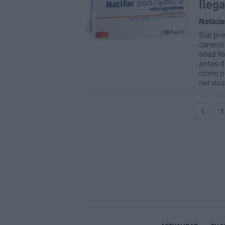
llega
Notici
Bial pr
carenci
edad fé
antes d
como pr
nervios
1