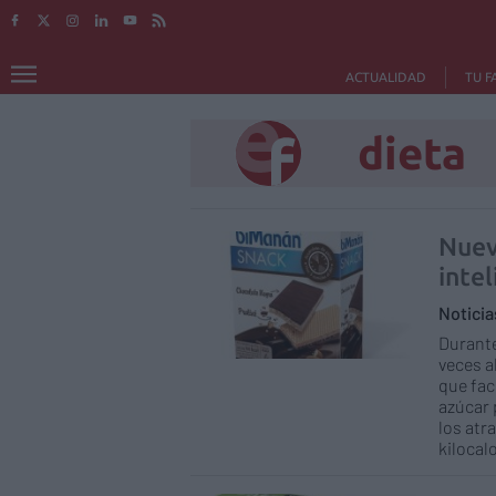
ACTUALIDAD
TU F
dieta
Nuev
inte
Notici
Durante
veces a
que faci
azúcar 
los atr
kilocal