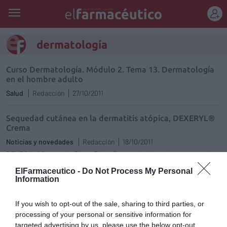
REGÍSTRATE
dermatología
Curso Dermatología. Módulo 2. Tema 13. Dermatología
en el hombre adulto
Salud
Redacción
27/10/2011
Sequedad cutánea en la dermatitis atópica, DEXERYL®
Crema
Noticias y novedades
Redacción
18/10/2011
DEXERYL® Crema, de Pierre Fabre Dermatología, es la respuesta al
tratamiento de los signos y síntomas de los estados de sequedad
cutánea en la dermatitis atópica, ictiosis..., que ayuda a romper la
ElFarmaceutico -
Do Not Process My Personal
espiral negativa de la xerosis.
Information
Curso Dermatología. Módulo 2. Tema 12. Dermatología
If you wish to opt-out of the sale, sharing to third parties, or
en épocas de la vida: pediatría (adolescentes)
processing of your personal or sensitive information for
targeted advertising by us, please use the below opt-out
Salud
Redacción
10/10/2011