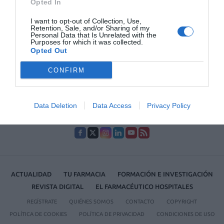
Opted In
Lo más leído
I want to opt-out of Collection, Use,
Retention, Sale, and/or Sharing of my
Personal Data that Is Unrelated with the
Purposes for which it was collected.
Récord de comunicaciones para el 24 Congreso Nacional
Opted Out
Farmacéutico de Oviedo
CONFIRM
Data Deletion
Data Access
Privacy Policy
ACTUALIDAD
TU FARMACIA
FORMACIÓN E INVESTIGACIÓN
REVISTA DIGITAL
EL FARMACÉUTICO HOSPITALES
REGÍSTRATE
QUIÉNES SOMOS
CONTACTO
COPYRIGHT
POLÍTICA DE COOKIES
POLÍTICA DE PRIVACIDAD
CONDICIONES DE USO