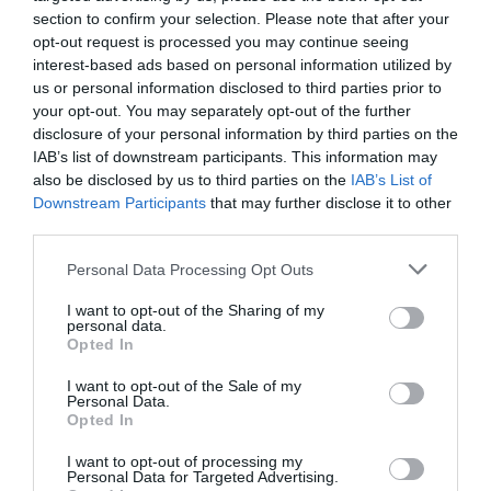
section to confirm your selection. Please note that after your
opt-out request is processed you may continue seeing
Dermatología. Módulo 2. Tema 11. Dermatología en
interest-based ads based on personal information utilized by
épocas de la vida: pediatría (niños)
us or personal information disclosed to third parties prior to
Salud
Redacción
21/09/2011
your opt-out. You may separately opt-out of the further
disclosure of your personal information by third parties on the
IAB’s list of downstream participants. This information may
Dermatología. Módulo 2. Tema 9. Dermatología durante
el embarazo
also be disclosed by us to third parties on the
IAB’s List of
Downstream Participants
that may further disclose it to other
Salud
Redacción
21/07/2011
third parties.
El 87% de los padres considera que la intervención del
Personal Data Processing Opt Outs
farmacéutico mejora la calidad de vida de los niños con
dermatitis atópica
I want to opt-out of the Sharing of my
personal data.
Noticias y novedades
Redacción
28/06/2011
Opted In
El 87% de los padres considera que la intervención del farmacéutico
mejora la calidad de vida de los niños con dermatitis atópica, según
I want to opt-out of the Sale of my
los datos extraídos de una encuesta realizada en el marco de la
Personal Data.
campaña sanitaria «Atopia: nos preocupa su piel».
Opted In
I want to opt-out of processing my
1
…
15
16
17
18
19
Personal Data for Targeted Advertising.