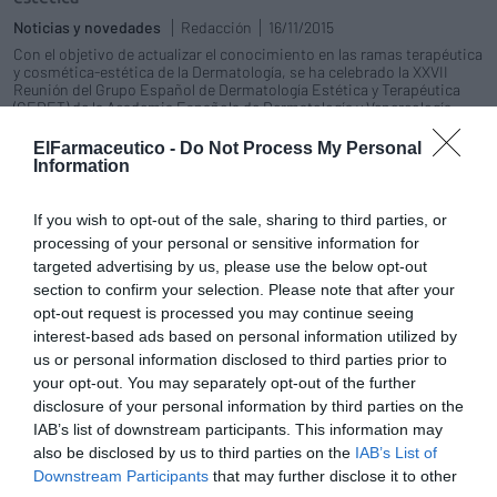
Noticias y novedades
Redacción
16/11/2015
Con el objetivo de actualizar el conocimiento en las ramas terapéutica
y cosmética-estética de la Dermatología, se ha celebrado la XXVII
Reunión del Grupo Español de Dermatología Estética y Terapéutica
(GEDET) de la Academia Española de Dermatología y Venereología.
Más de 500 asistentes, entre dermatólogos interesados en esta
especialidad y médicos residentes, se han dado cita para poner en
ElFarmaceutico -
Do Not Process My Personal
común las características de los nuevos tratamientos.
Information
Nuevos avances en el tratamiento
If you wish to opt-out of the sale, sharing to third parties, or
del acné
processing of your personal or sensitive information for
targeted advertising by us, please use the below opt-out
Salud
05/11/2015
section to confirm your selection. Please note that after your
opt-out request is processed you may continue seeing
interest-based ads based on personal information utilized by
Pieles que requieren cuidados
us or personal information disclosed to third parties prior to
especiales (II)
your opt-out. You may separately opt-out of the further
Salud
María José Alonso Osorio
disclosure of your personal information by third parties on the
03/11/2015
IAB’s list of downstream participants. This information may
La dermatitis o eccema es una inflamación
also be disclosed by us to third parties on the
IAB’s List of
de las capas superficiales de la piel que
puede cursar con la aparición de diferentes
Downstream Participants
that may further disclose it to other
síntomas, como enrojecimiento,