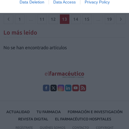
Data Deletion
Data Access
Privacy Policy
Europea).
1
…
11
12
13
14
15
…
19
Lo más leído
No se han encontrado artículos
ACTUALIDAD
TU FARMACIA
FORMACIÓN E INVESTIGACIÓN
REVISTA DIGITAL
EL FARMACÉUTICO HOSPITALES
REGÍSTRATE
QUIÉNES SOMOS
CONTACTO
COPYRIGHT