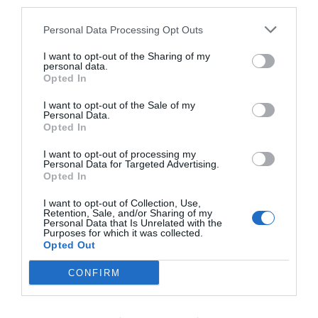
third parties.
inflamación, sequedad, descamación,
ampollas y picor, entre otros. No tiene una
Personal Data Processing Opt Outs
causa única y puede desencadenarse por
factores internos y externos. Según la causa
principal, las dermatitis más comunes se
I want to opt-out of the Sharing of my
clasifican en: dermatitis atópica, dermatitis
personal data.
seborreica, dermatitis de contacto y
Opted In
dermatitis del pañal.
I want to opt-out of the Sale of my
Personal Data.
Curso Síndromes menores. Tema 8.
Opted In
Dermatitis
I want to opt-out of processing my
Salud
21/09/2015
Personal Data for Targeted Advertising.
Opted In
I want to opt-out of Collection, Use,
Nuevo Neoptide Loción Anticaída
Retention, Sale, and/or Sharing of my
Hombres
Personal Data that Is Unrelated with the
Purposes for which it was collected.
Noticias y novedades
Redacción
Opted Out
17/09/2015
Quince años de investigación y más de 150
CONFIRM
publicaciones científicas para dar con el
elemento fundamental, hasta ahora
desconocido, implicado en la alopecia
androgenética: las proteínas WNT (patente