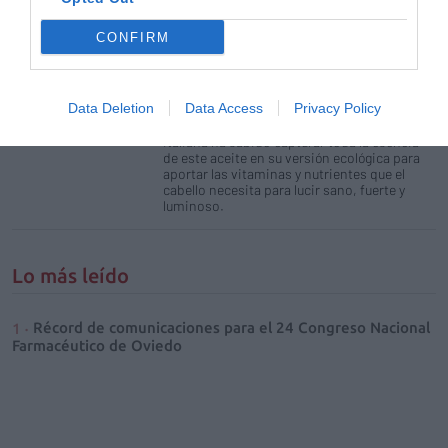
cáñamo orgánico italiano
Noticias y novedades
Redacción
CONFIRM
26/07/2018
Todos los beneficios del preciado aceite de
cáñamo orgánico italiano se ponen al
Data Deletion
Data Access
Privacy Policy
servicio del cabello en la nueva línea de
cuidado capilar de Hemp Care. La firma
italiana ha sabido capturar toda la esencia
de este aceite en su versión ecológica para
aportar las vitaminas y nutrientes que el
cabello necesita para lucir sano, fuerte y
luminoso.
Lo más leído
Récord de comunicaciones para el 24 Congreso Nacional
Farmacéutico de Oviedo