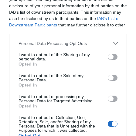
extractos para el cuidado del
disclosure of your personal information by third parties on the
cabello
IAB’s list of downstream participants. This information may
Noticias y novedades
25/11/2021
also be disclosed by us to third parties on the
IAB’s List of
Downstream Participants
that may further disclose it to other
Klorane lanza su primera línea de
third parties.
cuidados faciales Certificada Bio
Personal Data Processing Opt Outs
Noticias y novedades
Redacción
30/09/2021
I want to opt-out of the Sharing of my
personal data.
Opted In
Hair System 3GF, el programa
capilar de MartiDerm
I want to opt-out of the Sale of my
Personal Data.
Noticias y novedades
Redacción
Opted In
04/09/2019
Para prevenir la caídad del cabello y luchar
I want to opt-out of processing my
contra ella el laboratorio MartiDerm presenta
Personal Data for Targeted Advertising.
el programa capilar Hair System 3GF,
Opted In
innovación biotecnológica para frenar la
caída del cabello y estimular su crecimiento.
I want to opt-out of Collection, Use,
Retention, Sale, and/or Sharing of my
Personal Data that Is Unrelated with the
Hemp Care presenta su nueva línea
Purposes for which it was collected.
de cuidado capilar con aceite de
Opted Out