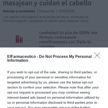
masajean y cuidan el cabello
Noticias y novedades
Redacción
13/05/2026
Los cepillos de la gama Cartel evitan la rotura, estimulan la
microcirculación y preparan el cabello para cualquier rutina
Lambdapil 5α plus de ISDIN: una
fórmula contrastada
científicamente con Triple 5α
complex
Noticias y novedades
Redacción
ElFarmaceutico -
Do Not Process My Personal
13/10/2025
Information
Tu huella en el sector profesional
If you wish to opt-out of the sale, sharing to third parties, or
Editorial
Silvia Estebarán
16/09/2024
processing of your personal or sensitive information for
Septiembre, un mes para planificar y crecer: la importancia de la
targeted advertising by us, please use the below opt-out
Marca Personal y Comercial y el papel del farmacéutico en salud y
section to confirm your selection. Please note that after your
bienestar
opt-out request is processed you may continue seeing
interest-based ads based on personal information utilized by
Anticaída Lambdapil 5 Alfa Plus, un
us or personal information disclosed to third parties prior to
complemento alimenticio con tres
your opt-out. You may separately opt-out of the further