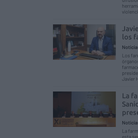
herrami
violenc
Javi
los 
Notici
Los far
órganos
farmacé
preside
Javier 
La fa
Sanid
pres
Notici
La farm
esta se