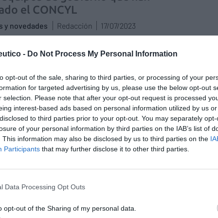
rado el CONCYL
as y novedades
Redacción
17/07/2023
 un reconocimiento especial a los profesionales que
ron al frente de la institución durante la pandemia
utico -
Do Not Process My Personal Information
illa y León: Farmacia y Universidad
to opt-out of the sale, sharing to third parties, or processing of your per
evan su alianza para acercar la
formation for targeted advertising by us, please use the below opt-out s
r selection. Please note that after your opt-out request is processed y
esión a los estudiantes
eing interest-based ads based on personal information utilized by us or
as y novedades
Redacción
02/02/2023
disclosed to third parties prior to your opt-out. You may separately opt-
losure of your personal information by third parties on the IAB’s list of
. This information may also be disclosed by us to third parties on the
IA
Participants
that may further disclose it to other third parties.
farmacias de Castilla y León
ueven una campaña informativa
 la meningitis y la importancia de la
l Data Processing Opt Outs
nación
as y novedades
Redacción
23/04/2021
o opt-out of the Sharing of my personal data.