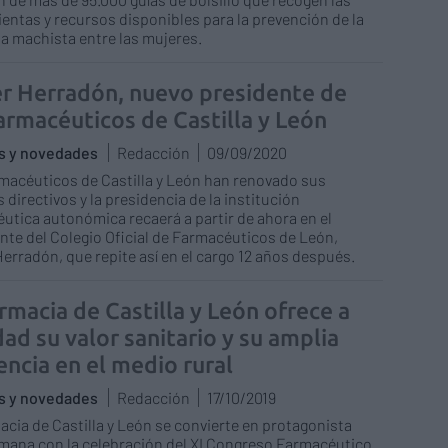
entas y recursos disponibles para la prevención de la
ia machista entre las mujeres.
er Herradón, nuevo presidente de
farmacéuticos de Castilla y León
as y novedades
Redacción
09/09/2020
macéuticos de Castilla y León han renovado sus
 directivos y la presidencia de la institución
utica autonómica recaerá a partir de ahora en el
nte del Colegio Oficial de Farmacéuticos de León,
Herradón, que repite así en el cargo 12 años después.
rmacia de Castilla y León ofrece a
ad su valor sanitario y su amplia
encia en el medio rural
as y novedades
Redacción
17/10/2019
acia de Castilla y León se convierte en protagonista
mana con la celebración del XI Congreso Farmacéutico