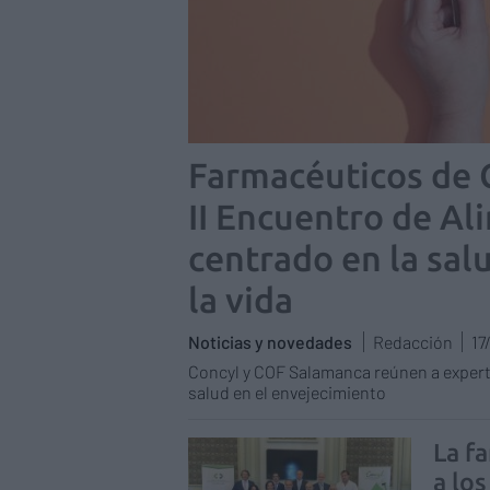
Farmacéuticos de C
II Encuentro de Al
centrado en la sal
la vida
Noticias y novedades
Redacción
17
Concyl y COF Salamanca reúnen a experto
salud en el envejecimiento
La f
a lo