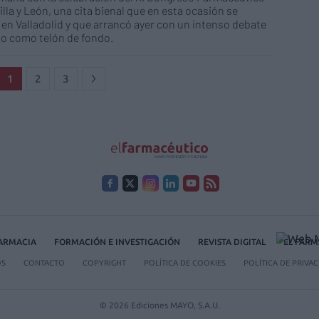
illa y León, una cita bienal que en esta ocasión se
 en Valladolid y que arrancó ayer con un intenso debate
io como telón de fondo.
1
2
3
FARMACIA
FORMACIÓN E INVESTIGACIÓN
REVISTA DIGITAL
EL FARM
OS
CONTACTO
COPYRIGHT
POLÍTICA DE COOKIES
POLÍTICA DE PRIVA
© 2026 Ediciones MAYO, S.A.U.