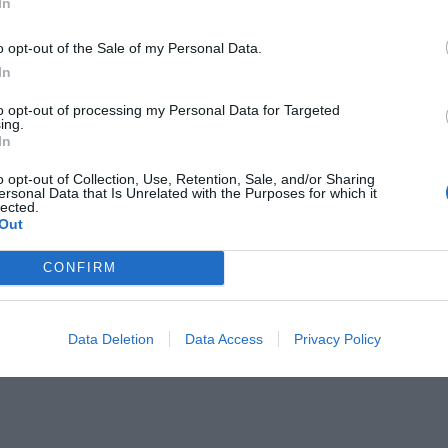
In
ral, oficina de farmacia, ortopedia y la
 y no titulares.
o opt-out of the Sale of my Personal Data.
In
mbién será protagonista en la agenda
tro años. Entre las apuestas, avanzar en las
to opt-out of processing my Personal Data for Targeted
ing.
trónica en las áreas más despobladas con el
In
untamientos y la Junta de Castilla y León y
o opt-out of Collection, Use, Retention, Sale, and/or Sharing
 Atención Primaria, fundamentalmente en este
ersonal Data that Is Unrelated with the Purposes for which it
lected.
de se está demostrando tan necesaria.
Out
a cabo tendrán en cuenta el papel crucial que
CONFIRM
na región compleja como Castilla y León,
iento, la cronicidad y la dispersión
Data Deletion
Data Access
Privacy Policy
alificada pero también muy debilitada