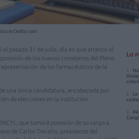
cos de Castilla y León
ó el pasado 31 de julio, día en que arrancó el
Lo m
e posesión de los nuevos consejeros del Pleno
presentación de los farmacéuticos de la
Nu
titula
criter
 de una única candidatura, encabezada por
La
ión de elecciones en la institución
cuidad
Ré
Congr
CONCYL, que tomará posesión de su cargo a
levo de Carlos Treceño, presidente del