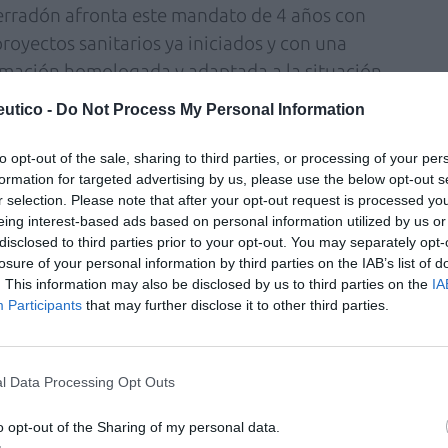
erradón afronta este mandato de 4 años con
proyectos sanitarios ya iniciados y con una
ormación homologada y adaptada a la situación
mejora del desarrollo profesional del
utico -
Do Not Process My Personal Information
rá apostando por el avance tecnológico del
e nuevas funcionalidades de la e-receta a la
to opt-out of the sale, sharing to third parties, or processing of your per
formation for targeted advertising by us, please use the below opt-out s
ello con la vista puesta en ofrecer nuevos
r selection. Please note that after your opt-out request is processed y
e nuevo mandato se pretenden consolidar
eing interest-based ads based on personal information utilized by us or
eria de farmacia asistencial y dar un
disclosed to third parties prior to your opt-out. You may separately opt-
losure of your personal information by third parties on the IAB’s list of
iveles asistenciales (atención primaria,
. This information may also be disclosed by us to third parties on the
IA
e farmacia) y entre profesionales.
Participants
that may further disclose it to other third parties.
á el foco en la labor de las vocalías, que
ue permitan desarrollar otros aspectos de la
l Data Processing Opt Outs
tan variadas como la alimentación,
blicas, análisis clínicos, dermofarmacia,
o opt-out of the Sharing of my personal data.