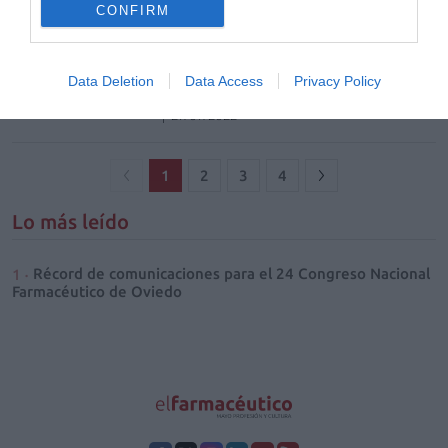
CONFIRM
Colnatur® Ready, el colágeno ideal
para llevar de viaje
Data Deletion
Data Access
Privacy Policy
Noticias y novedades
Redacción
27/07/2022
1
2
3
4
Lo más leído
Récord de comunicaciones para el 24 Congreso Nacional
Farmacéutico de Oviedo