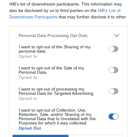
IAB’s list of downstream participants. This information may
Nacen los Colnatur Day para
also be disclosed by us to third parties on the
IAB’s List of
promover la actividad física y el
Downstream Participants
that may further disclose it to other
cuidado de la salud osteoarticular
third parties.
Noticias y novedades
Redacción
29/06/2023
Personal Data Processing Opt Outs
Colnatur® cuenta con la gama Colnatur®
Complex, que ayuda a mantener un ritmo de
I want to opt-out of the Sharing of my
vida activo
personal data.
Opted In
Vitanatur Multicollagen: triple
I want to opt-out of the Sale of my
beneficio en piel, articulaciones y
Personal Data.
huesos
Opted In
Noticias y novedades
Redacción
I want to opt-out of processing my
12/06/2023
Personal Data for Targeted Advertising.
Su innovadora fórmula contiene cuatro tipos
Opted In
de colágeno
I want to opt-out of Collection, Use,
Retention, Sale, and/or Sharing of my
Collagen Eye Mask: parches con
Personal Data that Is Unrelated with the
colágeno nativo puro
Purposes for which it was collected.
Opted Out
Noticias y novedades
Redacción
31/03/2023