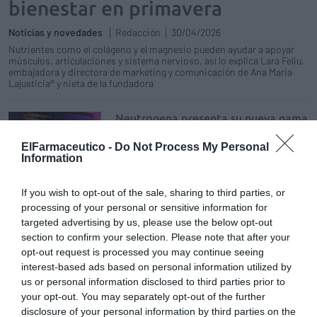
bienestar en primavera
Noticias y novedades
Redacción
30/04/2026
Nutrientes como el colágeno y el magnesio pueden ayudar a apoyar
músculos, articulaciones y sistema nervioso, así lo explica Lara Feliu,
embajadora y directora de marketing y comunicación de Ana Maria
Lajusticia® y nieta de la fundadora
Neutrogena presenta su nueva gama
Collagen Bank, una innovación que
preserva el colágeno y mejora la
ElFarmaceutico -
Do Not Process My Personal
firmeza de la piel
Information
Noticias y novedades
Paula Beltrán Rodríguez
06/11/2025
If you wish to opt-out of the sale, sharing to third parties, or
Innovación dermatológica e investigación
processing of your personal or sensitive information for
científica al servicio del cuidado de la piel
targeted advertising by us, please use the below opt-out
section to confirm your selection. Please note that after your
MartiDerm amplía su gama de shots
opt-out request is processed you may continue seeing
con Collagen Lift
interest-based ads based on personal information utilized by
us or personal information disclosed to third parties prior to
Noticias y novedades
Redacción
09/10/2023
your opt-out. You may separately opt-out of the further
disclosure of your personal information by third parties on the